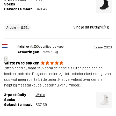
Socks
Gekochte maat
S40-42
Vind je dit nuttig?
0
Article nr 11251
Brikita S.
Geverifieerde koper
19 mei 2026
Afmetingen:
171cm, 68kg
B
Witte rvrc sokken
Zitten goed bij maat 39. Vooral de ribbels sluiten goed aan en
knellen toch niet. De gladde delen zijn iets minder elastisch, geven
dus wat meer ruimte bij de tenen. Niet vervelend overigens, en
helpt bij meestal koude voeten? Lijkt nu minder…
3-pack Daily
White
Socks
Gekochte maat
S37-39