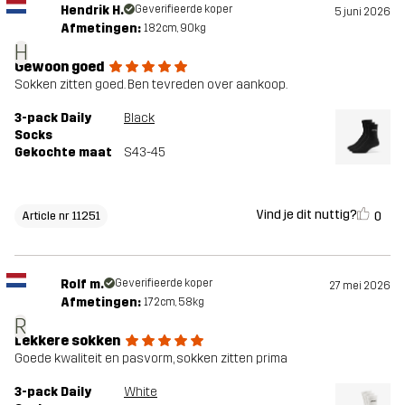
Hendrik H.
Geverifieerde koper
5 juni 2026
Afmetingen:
182cm, 90kg
H
Gewoon goed
Sokken zitten goed. Ben tevreden over aankoop.
3-pack Daily
Black
Socks
Gekochte maat
S43-45
Vind je dit nuttig?
0
Article nr 11251
Rolf m.
Geverifieerde koper
27 mei 2026
Afmetingen:
172cm, 58kg
R
Lekkere sokken
Goede kwaliteit en pasvorm, sokken zitten prima
3-pack Daily
White