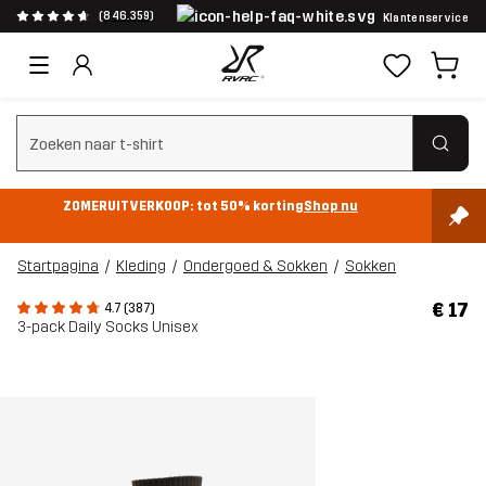
(846.359)
Klantenservice
Zoeken wissen
ZOMERUITVERKOOP: tot 50% korting
Shop nu
Startpagina
Kleding
Ondergoed & Sokken
Sokken
€ 17
4.7 (387)
3-pack Daily Socks Unisex