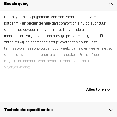
Beschrijving
De Daily Socks zijn gemaakt van een zachte en duurzame
katoenmix en bieden de hele dag comfort, of je nu op avontuur
gaat of het gewoon rustig aan doet. De geribde pijpen en
manchetten zorgen voor een stevige pasvorm die goed blijft
zitten, terwijl de ademende stof je voeten fris houdt. Deze
tennissokken zijn ontworpen voor veelzijdigheid en werken net zo
goed met wandelschoenen als met sneakers. Een perfecte
dagelijkse essential voor zowel buitenactiviteiten als
vrijetijdskleding.
Materiál 1
55% Katoen, 35% Polyamide, 10%
Alles tonen
Elastaan
Gewicht
158g
Technische specificaties