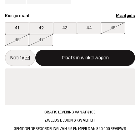
Kies je maat
Maatgids
41
42
43
44
45
46
47
Deze knop opent een modal met de bevestiging van een nieuw i
{{size}} niet beschikbaar
Notify
Plaats in winkelwagen
GRATIS LEVERING VANAF €100
ZWEEDS DESIGN & KWALITEIT
GEMIDDELDE BEOORDELING VAN 4.6 EN MEER DAN 840.000 REVIEWS