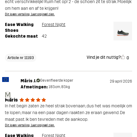
echt verschrikkelijk! Ruim het op! 2 - de schoen zit te strak. Moeilijk
om hem aan en af te krijgen!
Dit is een vertaling. Laat orgineel zien.
Ease Walking
Forest Night
Shoes
Gekochte maat
42
Vind je dit nuttig?
0
Article nr 11193
Māris J.
Geverifieerde koper
29 april 2026
Afmetingen:
183cm, 83kg
M
Māris
In het begin zaten ze heel strak bovenaan, dus het was moeilijk om
te lopen, maar na een paar dagen raakten ze eraan gewend. De
maat past. Ik ben tevreden met de aankoop.
Dit is een vertaling. Laat orgineel zien.
Ease Walking
Forest Night