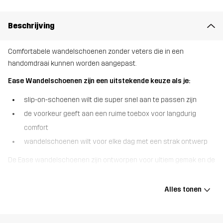
Beschrijving
Comfortabele wandelschoenen zonder veters die in een
handomdraai kunnen worden aangepast.
Ease Wandelschoenen zijn een uitstekende keuze als je:
slip-on-schoenen wilt die super snel aan te passen zijn
de voorkeur geeft aan een ruime toebox voor langdurig
comfort
wandelschoenen wilt voor elke dag met een strak ontwerp
De Ease wandelschoenen zijn ontworpen voor ultiem gemak en de
hele dag door comfort. Met het slimme Fitgo-systeem van deze
schoenen kun je je pasvorm direct fijn afstellen - een snelle draai
Alles tonen
aan de draaiknop is alles wat je nodig hebt om de druk altijd
gelijkmatig te verdelen. Dankzij het stretchgebreide ““sok””-
bovenwerk zijn ze gemakkelijk aan te trekken en voelen ze