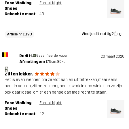
Ease Walking
Forest Night
Shoes
Gekochte maat
43
Vind je dit nuttig?
0
Article nr 11193
Rudi H.
Geverifieerde koper
20 maart 2026
Afmetingen:
175cm, 80kg
R
Zitten lekker.
Het is even wennen om ze vlot aan en uit tetrekken, maar eens
aan de voeten, zitten ze zeer goed. Ik werk in een winkel en ze zijn
ook daar ideaal om er een ganse dag mee recht te staan.
Ease Walking
Forest Night
Shoes
Gekochte maat
42