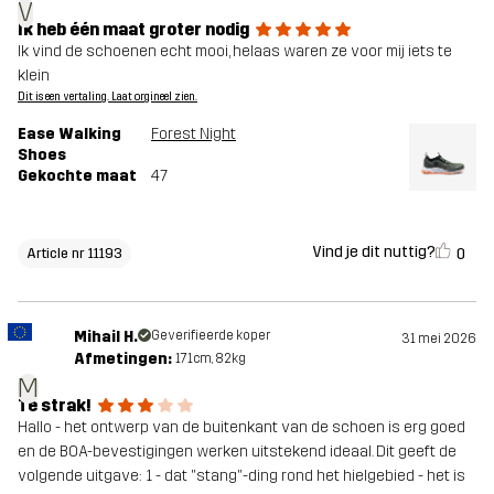
V
Ik heb één maat groter nodig
Ik vind de schoenen echt mooi, helaas waren ze voor mij iets te
klein
Dit is een vertaling. Laat orgineel zien.
Ease Walking
Forest Night
Shoes
Gekochte maat
47
Vind je dit nuttig?
0
Article nr 11193
Mihail H.
Geverifieerde koper
31 mei 2026
Afmetingen:
171cm, 82kg
M
Te strak!
Hallo - het ontwerp van de buitenkant van de schoen is erg goed
en de BOA-bevestigingen werken uitstekend ideaal. Dit geeft de
volgende uitgave: 1 - dat "stang"-ding rond het hielgebied - het is