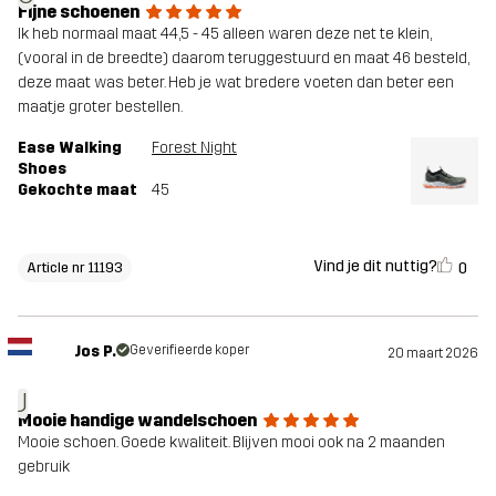
Fijne schoenen
Ik heb normaal maat 44,5 - 45 alleen waren deze net te klein,
(vooral in de breedte) daarom teruggestuurd en maat 46 besteld,
deze maat was beter. Heb je wat bredere voeten dan beter een
maatje groter bestellen.
Ease Walking
Forest Night
Shoes
Gekochte maat
45
Vind je dit nuttig?
0
Article nr 11193
Jos P.
Geverifieerde koper
20 maart 2026
J
Mooie handige wandelschoen
Mooie schoen. Goede kwaliteit. Blijven mooi ook na 2 maanden
gebruik