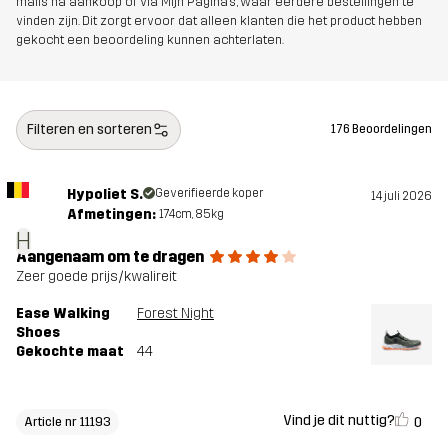
mails na aankoop of via Mijn Pagina's, waar eerdere bestellingen te
vinden zijn. Dit zorgt ervoor dat alleen klanten die het product hebben
gekocht een beoordeling kunnen achterlaten.
Artikelnummer
11193_2891
Filteren en sorteren
176 Beoordelingen
Hypoliet S.
Geverifieerde koper
14 juli 2026
Afmetingen:
174cm, 85kg
H
Aangenaam om te dragen
Zeer goede prijs/kwalireit
Ease Walking
Forest Night
Shoes
Gekochte maat
44
Vind je dit nuttig?
0
Article nr 11193