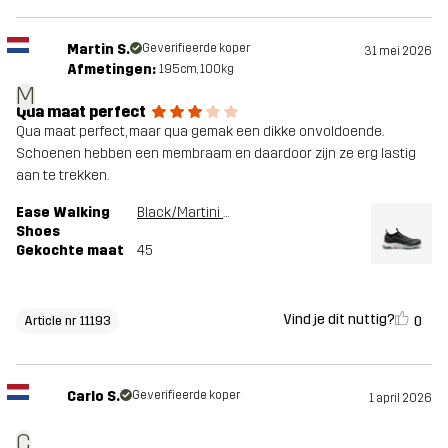
Martin S.
Geverifieerde koper
31 mei 2026
Afmetingen:
195cm, 100kg
M
Qua maat perfect
Qua maat perfect, maar qua gemak een dikke onvoldoende.
Schoenen hebben een membraam en daardoor zijn ze erg lastig
aan te trekken.
Ease Walking
Black/Martini Olive
Shoes
Gekochte maat
45
Vind je dit nuttig?
0
Article nr 11193
Carlo S.
Geverifieerde koper
1 april 2026
C