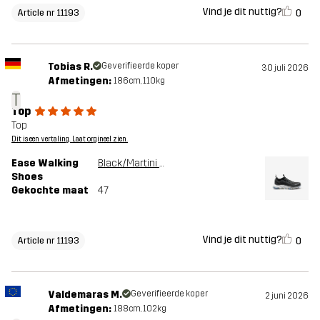
Vind je dit nuttig?
0
Article nr 11193
Tobias R.
Geverifieerde koper
30 juli 2026
Afmetingen:
186cm, 110kg
T
Top
Top
Dit is een vertaling. Laat orgineel zien.
Ease Walking
Black/Martini Olive
Shoes
Gekochte maat
47
Vind je dit nuttig?
0
Article nr 11193
Valdemaras M.
Geverifieerde koper
2 juni 2026
Afmetingen:
188cm, 102kg