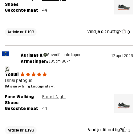
Shoes
Gekochte maat
44
Vind je dit nuttig?
0
Article nr 11193
Aurimas V.
Geverifieerde koper
12 april 2026
Afmetingen:
185cm, 86kg
A
Tobuli
Labai patogus
Dit is een vertaling. Laat orgineel zien.
Ease Walking
Forest Night
Shoes
Gekochte maat
44
Vind je dit nuttig?
1
Article nr 11193