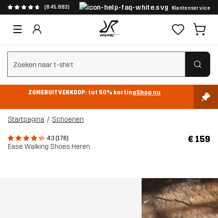
(845.883)
Klantenservice
Zoeken wissen
ZOMERUITVERKOOP: tot 50% korting
Shop nu
Startpagina
Schoenen
€ 159
4.3 (176)
Ease Walking Shoes Heren