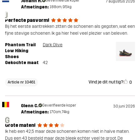
Johann H.
Geverifieerde koper
7 augustus 2026
Afmetingen:
188cm, 95kg
J
Perfecte pasvorm!
Bij het eerste aantrekken zitten de schoenen als gegoten, wat een
fijne stevige schoenen. Ik ga hier heel veel plezier van beleven.
Phantom Trail
Dark Olive
Low Hiking
Shoes
Gekochte maat
42
Vind je dit nuttig?
0
Article nr 10461
Glenn C.
Geverifieerde koper
30 juni 2026
Afmetingen:
170cm, 74kg
G
Grote maten!
Ik heb een 42,5 maar deze schoenen komen niet in halve maten.
Dus een 43 besteld maar deze bleek echter veel te groot. De