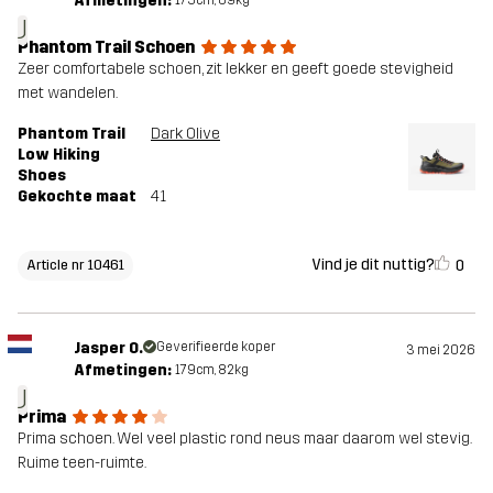
Afmetingen:
175cm, 69kg
J
Phantom Trail Schoen
Zeer comfortabele schoen, zit lekker en geeft goede stevigheid
met wandelen.
Phantom Trail
Dark Olive
Low Hiking
Shoes
Gekochte maat
41
Vind je dit nuttig?
0
Article nr 10461
Jasper O.
Geverifieerde koper
3 mei 2026
Afmetingen:
179cm, 82kg
J
Prima
Prima schoen. Wel veel plastic rond neus maar daarom wel stevig.
Ruime teen-ruimte.