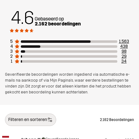
4.6
Ontworpen
ALLROUND
WANDELEN
Gebaseerd op
voor
2.162 beoordelingen
Artikelnummer
10461_2001
5
1.563
4
438
3
98
2
29
1
34
Geverifieerde beoordelingen worden ingediend via automatische e-
mails na aankoop of via Mijn Pagina's, waar eerdere bestellingen te
vinden zijn. Dit zorgt ervoor dat alleen klanten die het product hebben
gekocht een beoordeling kunnen achterlaten.
Filteren en sorteren
2.162 Beoordelingen