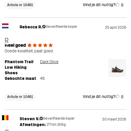
Vind je dit nuttig?
0
Article nr 10461
Rebecca R.
Geverifieerde koper
25 april 2026
R
Heel goed
Goede kwaliteit, paat goed
Phantom Trail
Dark Olive
Low Hiking
Shoes
Gekochte maat
46
Vind je dit nuttig?
0
Article nr 10461
Steven V.
Geverifieerde koper
30 maart 2026
Afmetingen:
177cm, 90kg