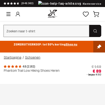
(846.362)
Klantenservice
Zoeken wissen
ZOMERUITVERKOOP: tot 50% korting
Shop nu
Startpagina
Schoenen
€ 149
4.6 (2.162)
Phantom Trail Low Hiking Shoes Heren
€ 89
- bespaar
€ 60