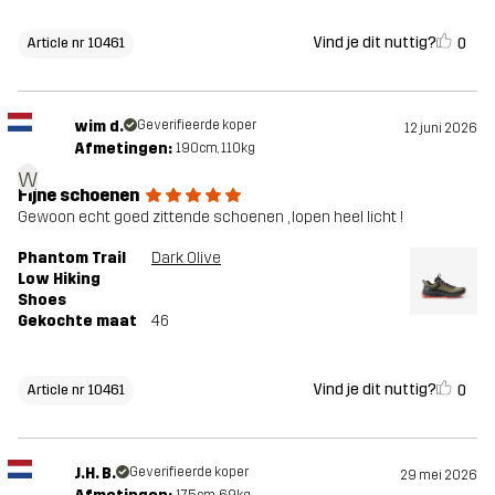
Vind je dit nuttig?
0
Article nr 10461
wim d.
Geverifieerde koper
12 juni 2026
Afmetingen:
190cm, 110kg
w
Fijne schoenen
Gewoon echt goed zittende schoenen , lopen heel licht !
Phantom Trail
Dark Olive
Low Hiking
Shoes
Gekochte maat
46
Vind je dit nuttig?
0
Article nr 10461
J.H. B.
Geverifieerde koper
29 mei 2026