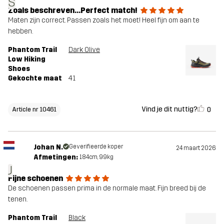
S
Zoals beschreven...Perfect match!
Maten zijn correct. Passen zoals het moet! Heel fijn om aan te
hebben.
Phantom Trail
Dark Olive
Low Hiking
Shoes
Gekochte maat
41
Vind je dit nuttig?
0
Article nr 10461
Johan N.
Geverifieerde koper
24 maart 2026
Afmetingen:
184cm, 99kg
J
Fijne schoenen
De schoenen passen prima in de normale maat. Fijn breed bij de
tenen.
Phantom Trail
Black