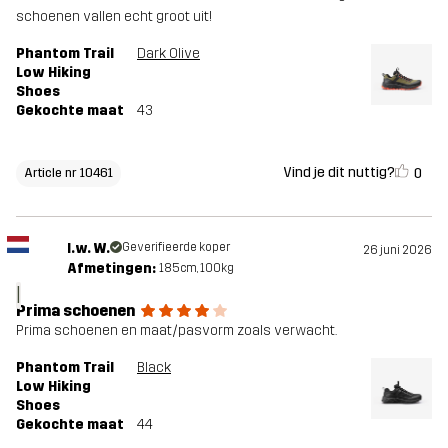
schoenen vallen echt groot uit!
Phantom Trail
Dark Olive
Low Hiking
Shoes
Gekochte maat
43
Vind je dit nuttig?
0
Article nr 10461
I.w. W.
Geverifieerde koper
26 juni 2026
Afmetingen:
185cm, 100kg
I
Prima schoenen
Prima schoenen en maat/pasvorm zoals verwacht.
Phantom Trail
Black
Low Hiking
Shoes
Gekochte maat
44