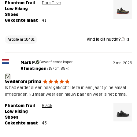
Phantom Trail
Dark Olive
Low Hiking
Shoes
Gekochte maat
41
Vind je dit nuttig?
0
Article nr 10461
Mark P.
Geverifieerde koper
3 mei 2026
Afmetingen:
187cm, 89kg
M
Wederom prima
Ik had eerder al een paar gekocht. Deze in een jaar tijd helemaal
afgedragen. Nu maar weer een nieuw paar en weer is het prima..
Phantom Trail
Black
Low Hiking
Shoes
Gekochte maat
45