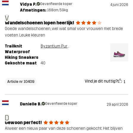
Vidya P.
Geverifieerde koper
4 juni 2026
Afmetingen:
168cm, 59kg
V
Wandelschoenen lopen heerlijk!
Goede wandelschoenen, wel wat smal voor vrouwen met brede
voeten. Leuke kleuren
Trailknit
Byzantium Purple
Waterproof
Hiking Sneakers
Gekochte maat
40
Vind je dit nuttig?
1
Article nr 10409
Danielle B.
Geverifieerde koper
29 april 2026
D
Gewoon perfect!
Alweer een nieuw paar van deze schoenen gekocht. Het blijven