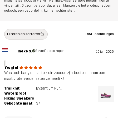
mails na aankoop of via Mijn Pagina's, waar eerdere bestellingen te
vinden zijn. Dit zorgt ervoor dat alleen klanten die het product hebben
gekocht een beoordeling kunnen achterlaten.
Filteren en sorteren
1.951 Beoordelingen
Ineke S.
Geverifieerde koper
16 juni 2026
I
Twijfel
Was toch bang dat ze te klein zouden zijn ,bestel daarom een
maat groterverder zaten ze heerlijk,!!
Trailknit
Byzantium Purple
Waterproof
Hiking Sneakers
Gekochte maat
37