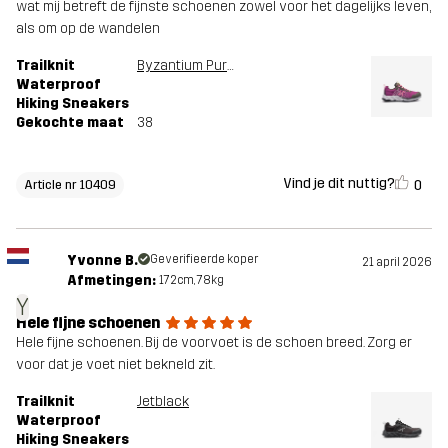
wat mij betreft de fijnste schoenen zowel voor het dagelijks leven,
als om op de wandelen
Trailknit
Byzantium Purple
Waterproof
Hiking Sneakers
Gekochte maat
38
Vind je dit nuttig?
0
Article nr 10409
Yvonne B.
Geverifieerde koper
21 april 2026
Afmetingen:
172cm, 78kg
Y
Hele fijne schoenen
Hele fijne schoenen. Bij de voorvoet is de schoen breed. Zorg er
voor dat je voet niet bekneld zit.
Trailknit
Jetblack
Waterproof
Hiking Sneakers