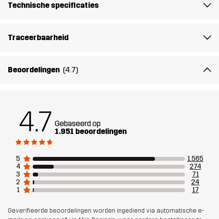
Technische specificaties
Middenzool
100% Ethylene-vinyl Acetate
Traceerbaarheid
Buitenzool
100% Rubber
Beoordelingen
(4.7)
Gewicht
359g
Ontworpen
ALLROUND
WANDELEN
4.7
voor
Gebaseerd op
1.951 beoordelingen
Artikelnummer
10409_2003
5
1.565
4
274
3
71
2
24
1
17
Geverifieerde beoordelingen worden ingediend via automatische e-