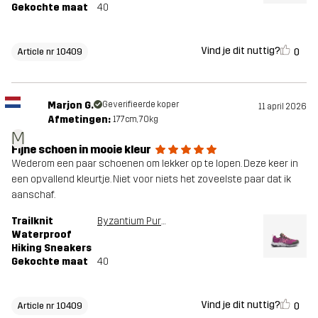
Gekochte maat
40
Vind je dit nuttig?
0
Article nr 10409
Marjon G.
Geverifieerde koper
11 april 2026
Afmetingen:
177cm, 70kg
M
Fijne schoen in mooie kleur
Wederom een paar schoenen om lekker op te lopen. Deze keer in
een opvallend kleurtje. Niet voor niets het zoveelste paar dat ik
aanschaf.
Trailknit
Byzantium Purple
Waterproof
Hiking Sneakers
Gekochte maat
40
Vind je dit nuttig?
0
Article nr 10409