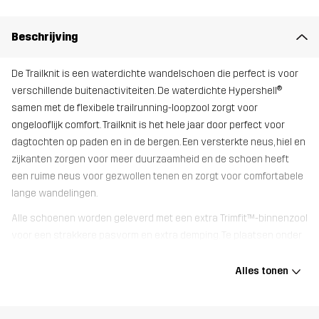
Beschrijving
De Trailknit is een waterdichte wandelschoen die perfect is voor
verschillende buitenactiviteiten. De waterdichte Hypershell®
samen met de flexibele trailrunning-loopzool zorgt voor
ongelooflijk comfort. Trailknit is het hele jaar door perfect voor
dagtochten op paden en in de bergen. Een versterkte neus, hiel en
zijkanten zorgen voor meer duurzaamheid en de schoen heeft
een ruime neus voor gezwollen tenen en zorgt voor comfortabele
lange wandelingen.
Alle schoenen worden geleverd met een extra Trimfit™-binnenzool
voor een strakkere pasvorm en extra demping. Te plaatsen onder
de originele zool.
Alles tonen
Bovenwerk
80% Polyester (Gerecycled), 20%
Thermoplastisch polyurethaan