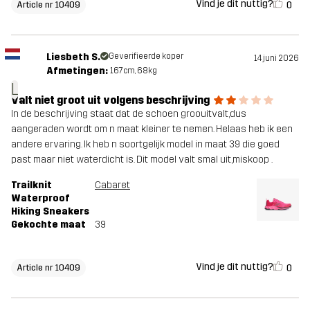
Vind je dit nuttig?
0
Article nr 10409
Liesbeth S.
Geverifieerde koper
14 juni 2026
Afmetingen:
167cm, 68kg
L
Valt niet groot uit volgens beschrijving
In de beschrijving staat dat de schoen groouitvalt,dus
aangeraden wordt om n maat kleiner te nemen. Helaas heb ik een
andere ervaring. Ik heb n soortgelijk model in maat 39 die goed
past maar niet waterdicht is. Dit model valt smal uit,miskoop .
Trailknit
Cabaret
Waterproof
Hiking Sneakers
Gekochte maat
39
Vind je dit nuttig?
0
Article nr 10409