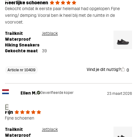
Heerlijke schoenen
Gekocht omdat ik eerste paar helemaal had opgelopen. Fijne
vering/ demping. Vooral ben ik heel blij met de ruimte in de
voorvoet.
Trailknit
Jetblack
Waterproof
Hiking Sneakers
Gekochte maat
39
Vind je dit nuttig?
0
Article nr 10409
Ellen M.
Geverifieerde koper
23 maart 2026
E
Fijn
Fijne schoenen
Trailknit
Jetblack
Waterproof