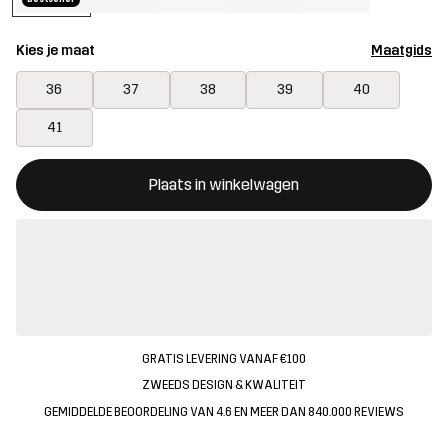
Kies je maat
Maatgids
36
37
38
39
40
41
Deze knop opent een modal met de bevestiging van een nieuw i
{{size}} niet beschikbaar
Plaats in winkelwagen
GRATIS LEVERING VANAF €100
ZWEEDS DESIGN & KWALITEIT
GEMIDDELDE BEOORDELING VAN 4.6 EN MEER DAN 840.000 REVIEWS