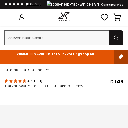
(845.735)
Klantenservice
Zoeken wissen
ZOMERUITVERKOOP: tot 50% korting
Shop nu
Startpagina
Schoenen
€ 149
4.7 (1.951)
Trailknit Waterproof Hiking Sneakers Dames