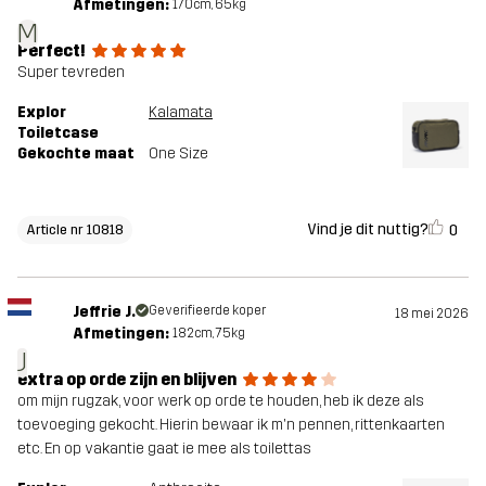
Afmetingen:
170cm, 65kg
M
Perfect!
Super tevreden
Explor
Kalamata
Toiletcase
Gekochte maat
One Size
Vind je dit nuttig?
0
Article nr 10818
Jeffrie J.
Geverifieerde koper
18 mei 2026
Afmetingen:
182cm, 75kg
J
extra op orde zijn en blijven
om mijn rugzak, voor werk op orde te houden, heb ik deze als
toevoeging gekocht. Hierin bewaar ik m'n pennen, rittenkaarten
etc. En op vakantie gaat ie mee als toilettas