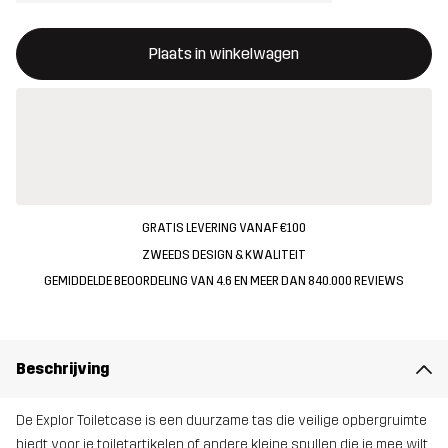
Deze knop opent een modal met de bevestiging van een nieuw i
{{size}} niet beschikbaar
Plaats in winkelwagen
GRATIS LEVERING VANAF €100
ZWEEDS DESIGN & KWALITEIT
GEMIDDELDE BEOORDELING VAN 4.6 EN MEER DAN 840.000 REVIEWS
Beschrijving
De Explor Toiletcase is een duurzame tas die veilige opbergruimte
biedt voor je toiletartikelen of andere kleine spullen die je mee wilt