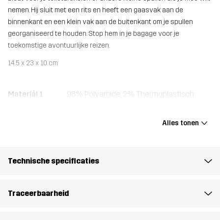
nemen. Hij sluit met een rits en heeft een gaasvak aan de
binnenkant en een klein vak aan de buitenkant om je spullen
georganiseerd te houden. Stop hem in je bagage voor je
toekomstige avontuurlijke reizen.
14.5 x 23 x 10 cm
Materiál 1
98% Polyamide, 2% Thermoplastisch
polyurethaan
Alles tonen
Voering 1
100% Polyester
Gewicht
127g
Technische specificaties
Ontworpen
ALLROUND
Traceerbaarheid
voor