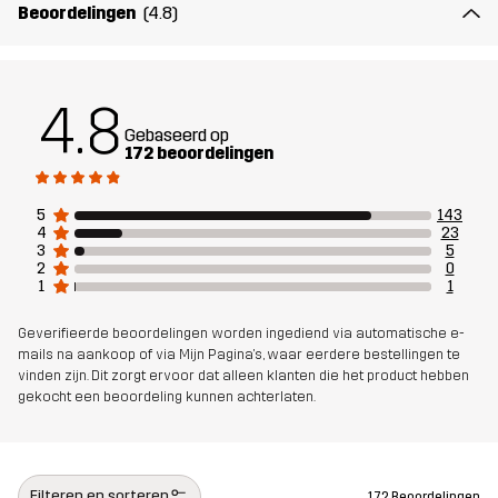
Artikelnummer
10818_2895
Beoordelingen
(4.8)
4.8
Gebaseerd op
172 beoordelingen
5
143
4
23
3
5
2
0
1
1
Geverifieerde beoordelingen worden ingediend via automatische e-
mails na aankoop of via Mijn Pagina's, waar eerdere bestellingen te
vinden zijn. Dit zorgt ervoor dat alleen klanten die het product hebben
gekocht een beoordeling kunnen achterlaten.
Filteren en sorteren
172 Beoordelingen