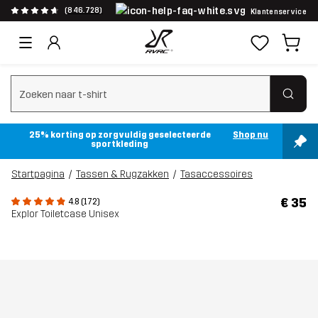
(846.728)
Klantenservice
Zoeken wissen
25% korting op zorgvuldig geselecteerde
Shop nu
sportkleding
Startpagina
Tassen & Rugzakken
Tasaccessoires
€ 35
4.8 (172)
Explor Toiletcase Unisex