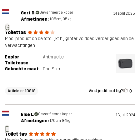
Gert D.
Geverifieerde koper
14 april 2025
Afmetingen:
185cm, 95kg
G
Toilettas
Mooi product op de foto lijkt hij groter voldoed verder goed aan de
verwachtingen
Explor
Anthracite
Toiletcase
Gekochte maat
One Size
Vind je dit nuttig?
0
Article nr 10818
Else L.
Geverifieerde koper
13 juli 2024
Afmetingen:
176cm, 84kg
E
Toilet tas