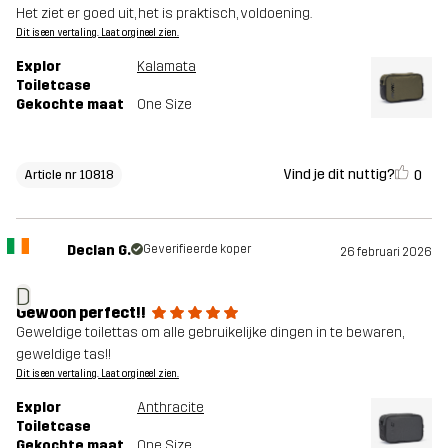
Het ziet er goed uit, het is praktisch, voldoening.
Dit is een vertaling. Laat orgineel zien.
Explor
Kalamata
Toiletcase
Gekochte maat
One Size
Vind je dit nuttig?
0
Article nr 10818
Declan G.
Geverifieerde koper
26 februari 2026
D
Gewoon perfect!!
Geweldige toilettas om alle gebruikelijke dingen in te bewaren,
geweldige tas!!
Dit is een vertaling. Laat orgineel zien.
Explor
Anthracite
Toiletcase
Gekochte maat
One Size