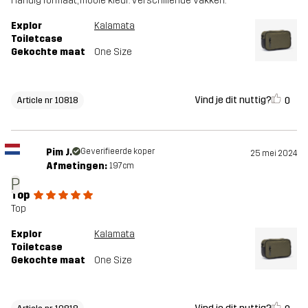
Handig formaat, mooie kleur. Verschillende vakken.
Explor
Kalamata
Toiletcase
Gekochte maat
One Size
Vind je dit nuttig?
0
Article nr 10818
Pim J.
Geverifieerde koper
25 mei 2024
Afmetingen:
197cm
P
Top
Top
Explor
Kalamata
Toiletcase
Gekochte maat
One Size