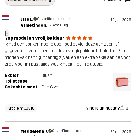
Else L.
Geverifieerde koper
15 juni 2026
Afmetingen:
176cm, 81kg
E
Top model en vrolijke kleur
Ik had een donker groene doe goed beviel, deze aan zoonlief
gegeven en voor mezelf nu deze vrolijk gekleurde toilettas. Groot
midden vak, handig inpandig zijvak en een extra vakje aan de voor
zijde. Voor mij past alles wat ik nodig heb in dit tasje.
Explor
Blush
Toiletcase
Gekochte maat
One Size
Vind je dit nuttig?
0
Article nr 10818
Magdalena J.
Geverifieerde koper
22 mei 2026