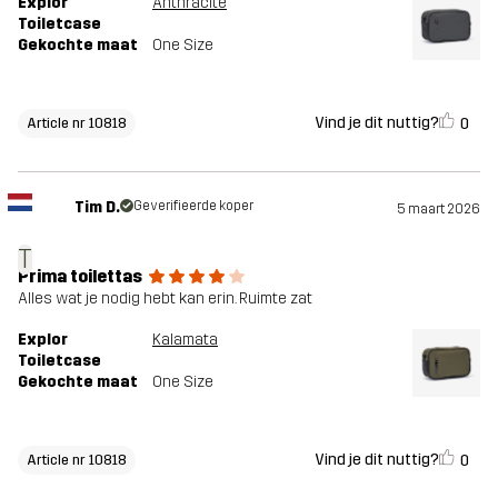
Explor
Anthracite
Toiletcase
Gekochte maat
One Size
Vind je dit nuttig?
0
Article nr 10818
Tim D.
Geverifieerde koper
5 maart 2026
T
Prima toilettas
Alles wat je nodig hebt kan erin. Ruimte zat
Explor
Kalamata
Toiletcase
Gekochte maat
One Size
Vind je dit nuttig?
0
Article nr 10818