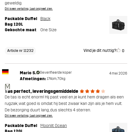
geweldig.
Dit is een vertaling. Laat orgineel zien.
Packable Duffel
Black
Bag 120L
Gekochte maat
One Size
Vind je dit nuttig?
0
Article nr 11232
Mario S.
Geverifieerde koper
4 mei 2026
Afmetingen:
174cm, 70kg
M
Tas perfect, leveringsgemiddelde
De tas is echt enorm! Hij past veel en je kunt hem dragen als een
rugzak, wat goed is omdat hij best zwaar kan zijn als je hem vult.
De bezorging duurt lang, dus slechts 4 sterren.
Dit is een vertaling. Laat orgineel zien.
Packable Duffel
Moonlit Ocean
Bag 120L