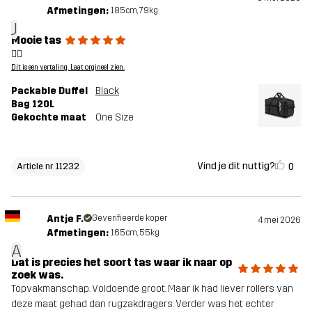
Afmetingen:
185cm, 79kg
J
Mooie tas
👍🏻
Dit is een vertaling. Laat orgineel zien.
Packable Duffel
Black
Bag 120L
Gekochte maat
One Size
Vind je dit nuttig?
0
Article nr 11232
Antje F.
Geverifieerde koper
4 mei 2026
Afmetingen:
165cm, 55kg
A
Dat is precies het soort tas waar ik naar op
zoek was.
Topvakmanschap. Voldoende groot. Maar ik had liever rollers van
deze maat gehad dan rugzakdragers. Verder was het echter