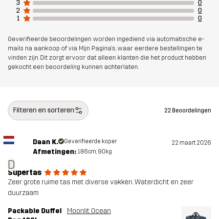
3
0
polyurethaan
2
0
1
0
Vulling 1
100% Polyester
Geverifieerde beoordelingen worden ingediend via automatische e-
mails na aankoop of via Mijn Pagina's, waar eerdere bestellingen te
Gewicht
1835g
vinden zijn. Dit zorgt ervoor dat alleen klanten die het product hebben
gekocht een beoordeling kunnen achterlaten.
Ontworpen
ALLROUND
voor
Filteren en sorteren
22 Beoordelingen
Artikelnummer
11232_2001
Daan K.
Geverifieerde koper
22 maart 2026
Afmetingen:
186cm, 90kg
D
Supertas
Zeer grote ruime tas met diverse vakken. Waterdicht en zeer
duurzaam
Packable Duffel
Moonlit Ocean