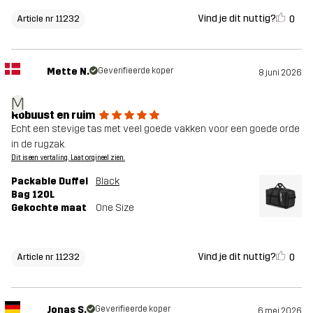
Vind je dit nuttig?
0
Article nr 11232
Mette N.
Geverifieerde koper
8 juni 2026
M
Robuust en ruim
Echt een stevige tas met veel goede vakken voor een goede orde
in de rugzak.
Dit is een vertaling. Laat orgineel zien.
Packable Duffel
Black
Bag 120L
Gekochte maat
One Size
Vind je dit nuttig?
0
Article nr 11232
Jonas S.
Geverifieerde koper
6 mei 2026