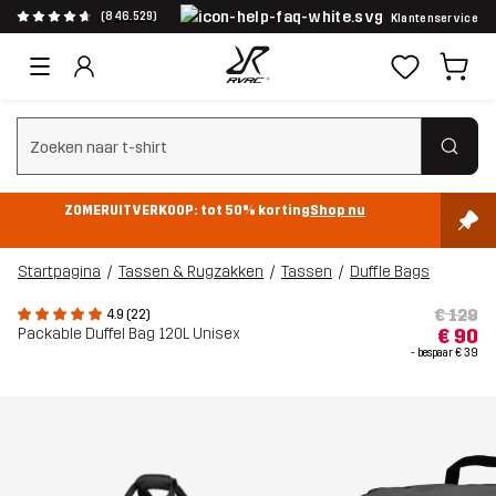
(846.529)
Klantenservice
Zoeken wissen
ZOMERUITVERKOOP: tot 50% korting
Shop nu
Startpagina
Tassen & Rugzakken
Tassen
Duffle Bags
€ 129
4.9 (22)
Packable Duffel Bag 120L Unisex
€ 90
- bespaar
€ 39