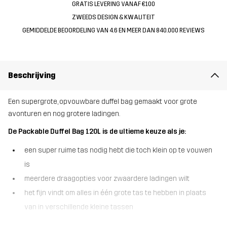
GRATIS LEVERING VANAF €100
ZWEEDS DESIGN & KWALITEIT
GEMIDDELDE BEOORDELING VAN 4.6 EN MEER DAN 840.000 REVIEWS
Beschrijving
Een supergrote, opvouwbare duffel bag gemaakt voor grote
avonturen en nog grotere ladingen.
De Packable Duffel Bag 120L is de ultieme keuze als je:
een super ruime tas nodig hebt die toch klein op te vouwen
is
meerdere draagopties voor zwaardere ladingen wilt
het fijn vindt om alles in één grote tas te hebben in plaats
van in verschillende kleine tassen
Als je alles mee moet nemen, is de Packable Duffel Bag 120L de tas