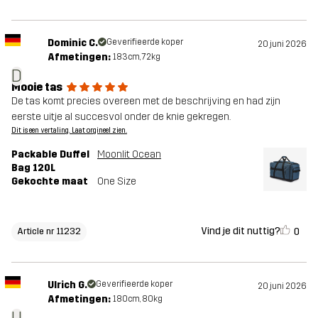
Dominic C.
Geverifieerde koper
20 juni 2026
Afmetingen:
183cm, 72kg
D
Mooie tas
De tas komt precies overeen met de beschrijving en had zijn
eerste uitje al succesvol onder de knie gekregen.
Dit is een vertaling. Laat orgineel zien.
Packable Duffel
Moonlit Ocean
Bag 120L
Gekochte maat
One Size
Vind je dit nuttig?
0
Article nr 11232
Ulrich G.
Geverifieerde koper
20 juni 2026
Afmetingen:
180cm, 80kg