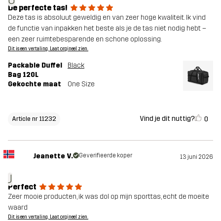
U
De perfecte tas!
Deze tas is absoluut geweldig en van zeer hoge kwaliteit. Ik vind
de functie van inpakken het beste als je de tas niet nodig hebt –
een zeer ruimtebesparende en schone oplossing.
Dit is een vertaling. Laat orgineel zien.
Packable Duffel
Black
Bag 120L
Gekochte maat
One Size
Vind je dit nuttig?
0
Article nr 11232
Jeanette V.
Geverifieerde koper
13 juni 2026
J
Perfect
Zeer mooie producten, ik was dol op mijn sporttas, echt de moeite
waard
Dit is een vertaling. Laat orgineel zien.