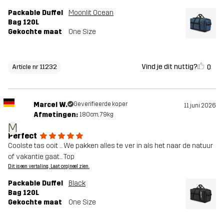
Packable Duffel
Moonlit Ocean
Bag 120L
Gekochte maat
One Size
Vind je dit nuttig?
0
Article nr 11232
Marcel W.
Geverifieerde koper
11 juni 2026
Afmetingen:
180cm, 79kg
M
Perfect
Coolste tas ooit ... We pakken alles te ver in als het naar de natuur
of vakantie gaat... Top
Dit is een vertaling. Laat orgineel zien.
Packable Duffel
Black
Bag 120L
Gekochte maat
One Size