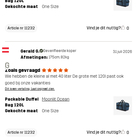
Bag 120L
Gekochte maat
One Size
Vind je dit nuttig?
0
Article nr 11232
Gerald G.
Geverifieerde koper
31 juli 2026
Afmetingen:
175cm, 82kg
G
Zoals gevraagd
We hebben de kleine al met 40 liter De grote met 120l past ook
goed bij onze vakanties
Dit is een vertaling. Laat orgineel zien.
Packable Duffel
Moonlit Ocean
Bag 120L
Gekochte maat
One Size
Vind je dit nuttig?
0
Article nr 11232