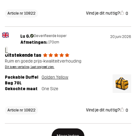
Vind je dit nuttig?
0
Article nr 10822
Lu G.
Geverifieerde koper
20 juni 2026
Afmetingen:
170cm
L
Uitstekende tas
Ruim en goede prijs-kwaliteitverhouding
Dit is een vertaling. Laat orgineel zien.
Packable Duffel
Golden Yellow
Bag 70L
Gekochte maat
One Size
Vind je dit nuttig?
0
Article nr 10822