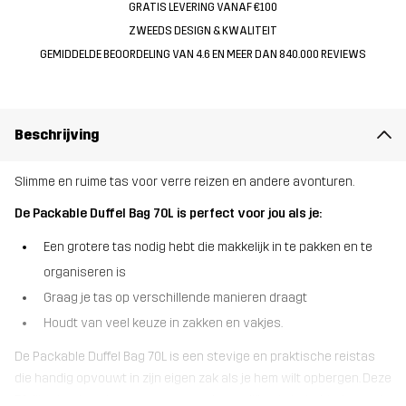
GRATIS LEVERING VANAF €100
ZWEEDS DESIGN & KWALITEIT
GEMIDDELDE BEOORDELING VAN 4.6 EN MEER DAN 840.000 REVIEWS
Beschrijving
Slimme en ruime tas voor verre reizen en andere avonturen.
De Packable Duffel Bag 70L is perfect voor jou als je:
Een grotere tas nodig hebt die makkelijk in te pakken en te
organiseren is
Graag je tas op verschillende manieren draagt
Houdt van veel keuze in zakken en vakjes.
De Packable Duffel Bag 70L is een stevige en praktische reistas
die handig opvouwt in zijn eigen zak als je hem wilt opbergen. Deze
70-liter tas is ontworpen om zoveel mogelijk ruimte te bieden, met