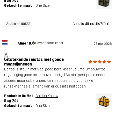
Bag 70L
Gekochte maat
One Size
Vind je dit nuttig?
0
Article nr 10822
Almer B.
Geverifieerde koper
23 mei 2026
A
Uitstekende reistas met goede
mogelijkheden
De tas is stevig met veel goed bereikbaar volume. Ombouw tot
rugzak ging goed en is reuze handig. TSA slot past prima door drie
zippers maar opberghoes kan niet op slot. id voor zakje
rugzakhengsels. Iemand kan er dus iets instoppen.
Packable Duffel
Golden Yellow
Bag 70L
Gekochte maat
One Size