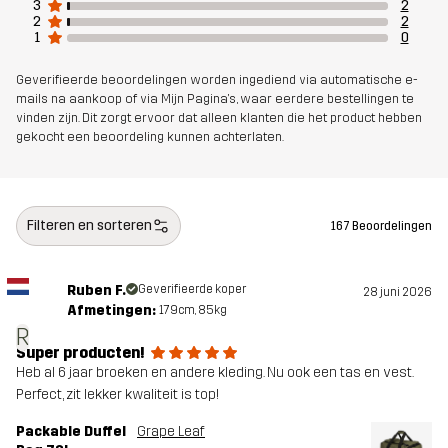
3
2
Voering 1
100% Polyester
2
2
1
0
Gewicht
1592g
Geverifieerde beoordelingen worden ingediend via automatische e-
mails na aankoop of via Mijn Pagina's, waar eerdere bestellingen te
Ontworpen
vinden zijn. Dit zorgt ervoor dat alleen klanten die het product hebben
ALLROUND
gekocht een beoordeling kunnen achterlaten.
voor
Artikelnummer
10822_2215
Filteren en sorteren
167 Beoordelingen
Ruben F.
Geverifieerde koper
28 juni 2026
Afmetingen:
179cm, 85kg
R
Super producten!
Heb al 6 jaar broeken en andere kleding. Nu ook een tas en vest.
Perfect, zit lekker kwaliteit is top!
Packable Duffel
Grape Leaf