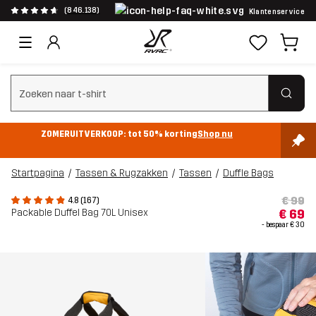
(846.138)
Klantenservice
Zoeken wissen
ZOMERUITVERKOOP: tot 50% korting
Shop nu
Startpagina
Tassen & Rugzakken
Tassen
Duffle Bags
€ 99
4.8 (167)
Packable Duffel Bag 70L Unisex
€ 69
- bespaar
€ 30