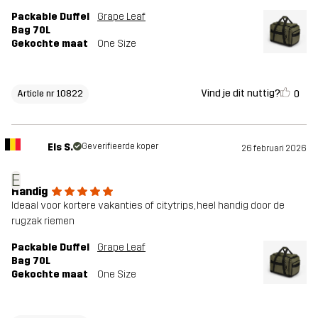
Packable Duffel
Grape Leaf
Bag 70L
Gekochte maat
One Size
Vind je dit nuttig?
0
Article nr 10822
Els S.
Geverifieerde koper
26 februari 2026
E
Handig
Ideaal voor kortere vakanties of citytrips, heel handig door de
rugzak riemen
Packable Duffel
Grape Leaf
Bag 70L
Gekochte maat
One Size