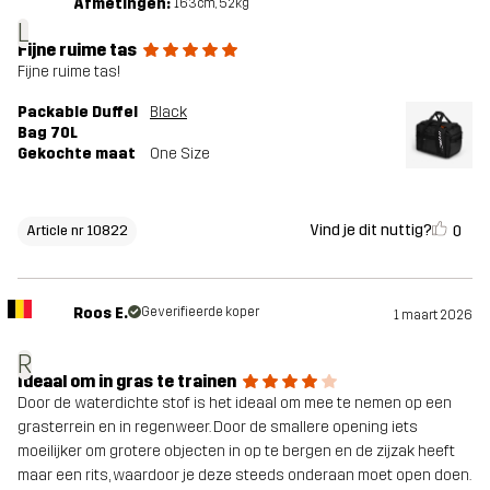
Afmetingen:
163cm, 52kg
L
Fijne ruime tas
Fijne ruime tas!
Packable Duffel
Black
Bag 70L
Gekochte maat
One Size
Vind je dit nuttig?
0
Article nr 10822
Roos E.
Geverifieerde koper
1 maart 2026
R
Ideaal om in gras te trainen
Door de waterdichte stof is het ideaal om mee te nemen op een
grasterrein en in regenweer. Door de smallere opening iets
moeilijker om grotere objecten in op te bergen en de zijzak heeft
maar een rits, waardoor je deze steeds onderaan moet open doen.