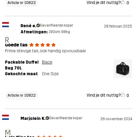
Vind je dit nuttig?
0
Article nr 10822
René e.
Geverifieerde koper
28 februari 2025
Afmetingen:
190cm, 98kg
R
Goede tas
Prima stevige tas, ook handig opvouwbaar.
Packable Duffel
Black
Bag 70L
Gekochte maat
One Size
Vind je dit nuttig?
0
Article nr 10822
Marjolein K.
Geverifieerde koper
26 november 2024
M