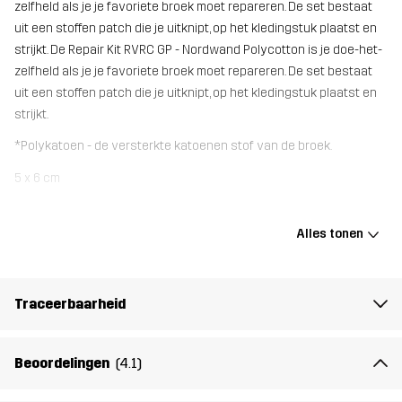
zelfheld als je je favoriete broek moet repareren. De set bestaat
uit een stoffen patch die je uitknipt, op het kledingstuk plaatst en
strijkt. De Repair Kit RVRC GP - Nordwand Polycotton is je doe-het-
zelfheld als je je favoriete broek moet repareren. De set bestaat
uit een stoffen patch die je uitknipt, op het kledingstuk plaatst en
strijkt.
*Polykatoen - de versterkte katoenen stof van de broek.
5 x 6 cm
Gewicht
6g
Alles tonen
Ontworpen
ALLROUND
Traceerbaarheid
voor
Artikelnummer
10973_2851
Beoordelingen
(4.1)