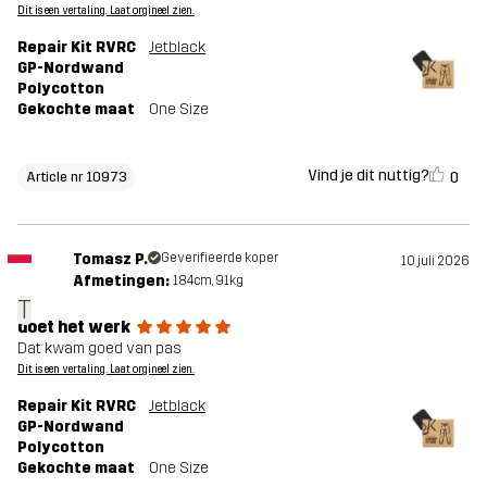
Dit is een vertaling. Laat orgineel zien.
Repair Kit RVRC
Jetblack
GP-Nordwand
Polycotton
Gekochte maat
One Size
Vind je dit nuttig?
0
Article nr 10973
Tomasz P.
Geverifieerde koper
10 juli 2026
Afmetingen:
184cm, 91kg
T
doet het werk
Dat kwam goed van pas
Dit is een vertaling. Laat orgineel zien.
Repair Kit RVRC
Jetblack
GP-Nordwand
Polycotton
Gekochte maat
One Size