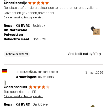
Onberispelijk
De juiste stof om de broekspijpen te repareren en onopvallend.
Gezocht en gevonden, bovenaan!
Dit is een vertaling. Laat orgineel zien.
Repair Kit RVRC
Jetblack
GP-Nordwand
Polycotton
Gekochte maat
One Size
Vind je dit nuttig?
0
Article nr 10973
Julius S.
Geverifieerde koper
3 maart 2026
Afmetingen:
187cm, 85kg
J
Goed product
Top, geen klachten 👍🏻
Dit is een vertaling. Laat orgineel zien.
Repair Kit RVRC
Dark Olive