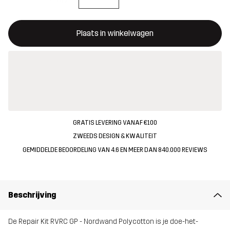
Deze knop opent een modal met de bevestiging van een nieuw i
{{size}} niet beschikbaar
Plaats in winkelwagen
GRATIS LEVERING VANAF €100
ZWEEDS DESIGN & KWALITEIT
GEMIDDELDE BEOORDELING VAN 4.6 EN MEER DAN 840.000 REVIEWS
Beschrijving
De Repair Kit RVRC GP - Nordwand Polycotton is je doe-het-