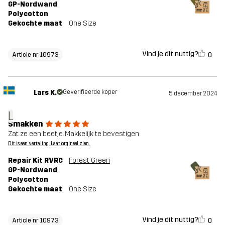
GP-Nordwand
Polycotton
Gekochte maat
One Size
Vind je dit nuttig?
0
Article nr 10973
Lars K.
Geverifieerde koper
5 december 2024
L
Smakken
Zat ze een beetje. Makkelijk te bevestigen
Dit is een vertaling. Laat orgineel zien.
Repair Kit RVRC
Forest Green
GP-Nordwand
Polycotton
Gekochte maat
One Size
Vind je dit nuttig?
0
Article nr 10973