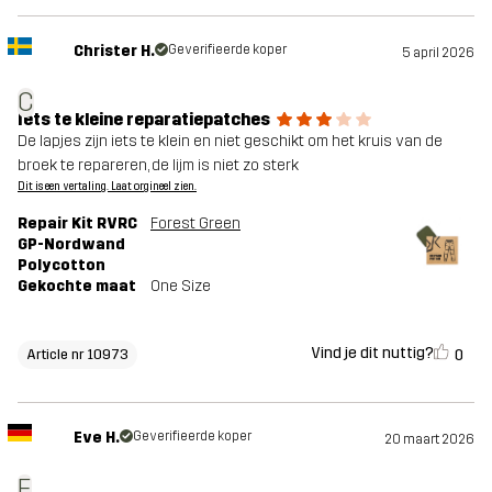
Christer H.
Geverifieerde koper
5 april 2026
C
Iets te kleine reparatiepatches
De lapjes zijn iets te klein en niet geschikt om het kruis van de
broek te repareren, de lijm is niet zo sterk
Dit is een vertaling. Laat orgineel zien.
Repair Kit RVRC
Forest Green
GP-Nordwand
Polycotton
Gekochte maat
One Size
Vind je dit nuttig?
0
Article nr 10973
Eve H.
Geverifieerde koper
20 maart 2026
E