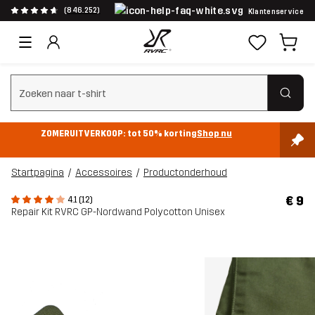
(846.252)
Klantenservice
Zoeken wissen
ZOMERUITVERKOOP: tot 50% korting
Shop nu
Startpagina
Accessoires
Productonderhoud
€ 9
4.1 (12)
Repair Kit RVRC GP-Nordwand Polycotton Unisex