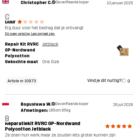
Christopher C.
Geverifieerde koper
10 januari 2025
C
Duur
Erg duur voor het bedrag dat je ontvangt
Dit is een vertaling. Laat orgineel zien.
Repair Kit RVRC
Jetblack
GP-Nordwand
Polycotton
Gekochte maat
One Size
Vind je dit nuttig?
0
Article nr 10973
Bogusława W.
Geverifieerde koper
26 juli 2026
Afmetingen:
185cm, 65kg
B
Reparatiekit RVRC GP-Nordwand
Polycotton Jetblack
Ze doen hun werk, maar ze zouden iets groter kunnen zijn