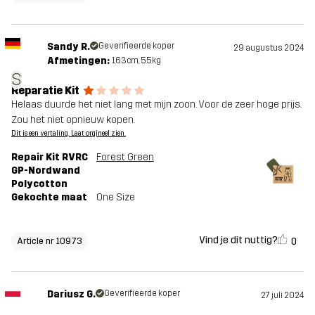
Sandy R.
Geverifieerde koper
29 augustus 2024
Afmetingen:
163cm, 55kg
S
Reparatie Kit
Helaas duurde het niet lang met mijn zoon. Voor de zeer hoge prijs.
Zou het niet opnieuw kopen.
Dit is een vertaling. Laat orgineel zien.
Repair Kit RVRC
Forest Green
GP-Nordwand
Polycotton
Gekochte maat
One Size
Vind je dit nuttig?
0
Article nr 10973
Dariusz G.
Geverifieerde koper
27 juli 2024