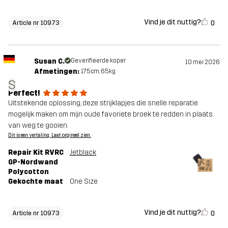
Vind je dit nuttig?
0
Article nr 10973
Susan C.
Geverifieerde koper
10 mei 2026
Afmetingen:
175cm, 65kg
S
Perfect!
Uitstekende oplossing, deze strijklapjes die snelle reparatie
mogelijk maken om mijn oude favoriete broek te redden in plaats
van weg te gooien.
Dit is een vertaling. Laat orgineel zien.
Repair Kit RVRC
Jetblack
GP-Nordwand
Polycotton
Gekochte maat
One Size
Vind je dit nuttig?
0
Article nr 10973