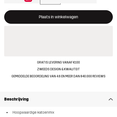
Deze knop opent een modal met de bevestiging van een nieuw i
{{size}} niet beschikbaar
Plaats in winkelwagen
GRATIS LEVERING VANAF €100
ZWEEDS DESIGN & KWALITEIT
GEMIDDELDE BEOORDELING VAN 4.6 EN MEER DAN 840.000 REVIEWS
Beschrijving
Hoogwaardige katoenmix