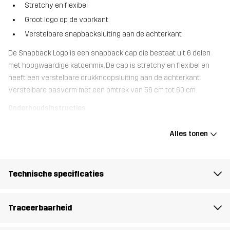
Stretchy en flexibel
Groot logo op de voorkant
Verstelbare snapbacksluiting aan de achterkant
De Snapback Logo is een snapback cap die bestaat uit 6 delen
met hoogwaardige katoenmix. De cap is stretchy en flexibel en
heeft een verstelbare drukknoopsluiting aan de achterkant.
Verstelbare pasvorm met een omtrek van 56 cm tot 60 cm.
Onderhoudsinstructies
Was je pet op het bovenste rek van de vaatwasser op een lage
temperatuur. Gebruik geen afwasmiddel en zorg ervoor dat er
Alles tonen
geen ander vaatwerk in de vaatwasser staat tijdens het
afwassen.
Technische specificaties
Materiál 1
98% Polyester, 2% Elastaan
Traceerbaarheid
Gewicht
95g