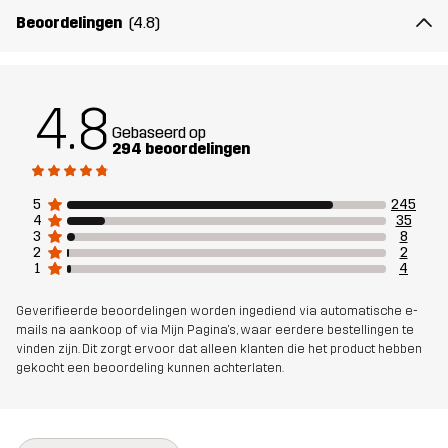
Beoordelingen
(4.8)
Ontworpen
VOOR ALLEDAAGS GEBRUIK
voor
4.8
Artikelnummer
10740_2800
Gebaseerd op
294 beoordelingen
5
245
4
35
3
8
2
2
1
4
Geverifieerde beoordelingen worden ingediend via automatische e-
mails na aankoop of via Mijn Pagina's, waar eerdere bestellingen te
vinden zijn. Dit zorgt ervoor dat alleen klanten die het product hebben
gekocht een beoordeling kunnen achterlaten.