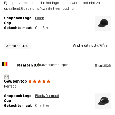
Fijne pasvorm en doordat het logo in het zwart staat niet zo
opvallend. Goede prijs/kwaliteit verhouding!
Snapback Logo
Black
Cap
Gekochte maat
One Size
Vind je dit nuttig?
0
Article nr 10740
Maarten D.
Geverifieerde koper
5 juni 2026
M
Gewoon top
Perfect
Snapback Logo
Black/Oatmeal
Cap
Gekochte maat
One Size