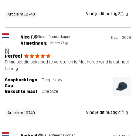
Vind je dit nuttig?
0
Article nr 10740
Nico F.
Geverifieerde koper
6 april 2026
Afmetingen:
189cm, 77kg
N
Perfect
Prima pet die ook goed te verstellen is. Met harde wind is dat heel
handig.
Snapback Logo
Deep Navy
Cap
Gekochte maat
One Size
Vind je dit nuttig?
0
Article nr 10740
Andre H.
Geverifieerde koper