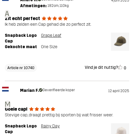
4 juni 2025
Afmetingen:
182cm, 110kg
A
Zit echt perfect
Ik heb zelden een Cap gehad die zo perfect zit.
Snapback Logo
Grape Leaf
Cap
Gekochte maat
One Size
Vind je dit nuttig?
0
Article nr 10740
Marian F.
Geverifieerde koper
12 april 2025
M
Goeie cap!
Stevige cap, draagt prettig bij sporten bij wat frisser weer.
Snapback Logo
Rainy Day
Cap