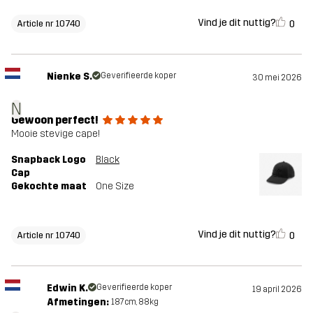
Vind je dit nuttig?
0
Article nr 10740
Nienke S.
Geverifieerde koper
30 mei 2026
N
Gewoon perfect!
Mooie stevige cape!
Snapback Logo
Black
Cap
Gekochte maat
One Size
Vind je dit nuttig?
0
Article nr 10740
Edwin K.
Geverifieerde koper
19 april 2026
Afmetingen:
187cm, 88kg