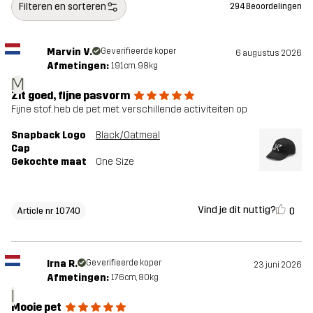
Filteren en sorteren
294 Beoordelingen
Marvin V.
Geverifieerde koper
6 augustus 2026
Afmetingen:
191cm, 98kg
M
Zit goed, fijne pasvorm
Fijne stof. heb de pet met verschillende activiteiten op
Snapback Logo
Black/Oatmeal
Cap
Gekochte maat
One Size
Vind je dit nuttig?
0
Article nr 10740
Irna R.
Geverifieerde koper
23 juni 2026
Afmetingen:
176cm, 80kg
I
Mooie pet