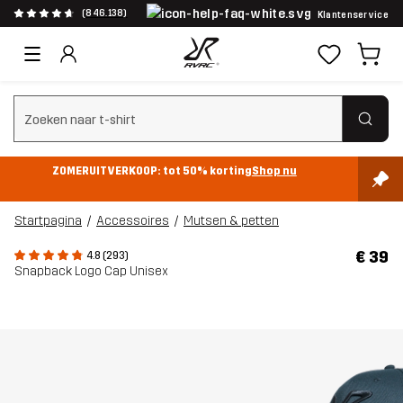
(846.138)
Klantenservice
Zoeken wissen
ZOMERUITVERKOOP: tot 50% korting
Shop nu
Startpagina
Accessoires
Mutsen & petten
€ 39
4.8 (293)
Snapback Logo Cap Unisex