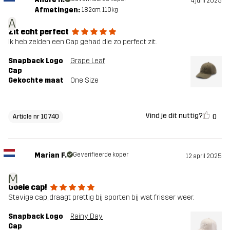
4 juni 2025
Afmetingen:
182cm, 110kg
A
Zit echt perfect
Ik heb zelden een Cap gehad die zo perfect zit.
Snapback Logo
Grape Leaf
Cap
Gekochte maat
One Size
Vind je dit nuttig?
0
Article nr 10740
Marian F.
Geverifieerde koper
12 april 2025
M
Goeie cap!
Stevige cap, draagt prettig bij sporten bij wat frisser weer.
Snapback Logo
Rainy Day
Cap