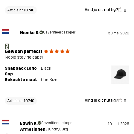
Vind je dit nuttig?
0
Article nr 10740
Nienke S.
Geverifieerde koper
30 mei 2026
N
Gewoon perfect!
Mooie stevige cape!
Snapback Logo
Black
Cap
Gekochte maat
One Size
Vind je dit nuttig?
0
Article nr 10740
Edwin K.
Geverifieerde koper
19 april 2026
Afmetingen:
187cm, 88kg