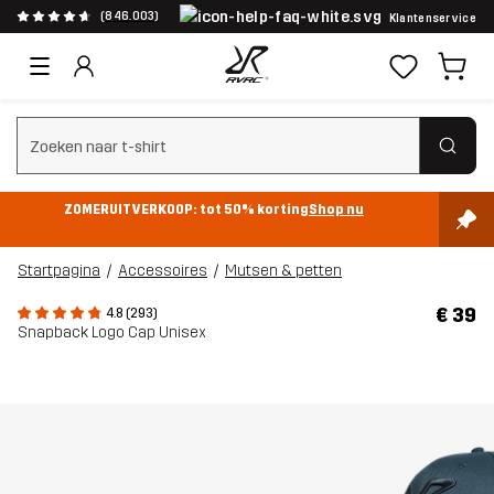
(846.003)
Klantenservice
Zoeken wissen
ZOMERUITVERKOOP: tot 50% korting
Shop nu
Startpagina
Accessoires
Mutsen & petten
€ 39
4.8 (293)
Snapback Logo Cap Unisex