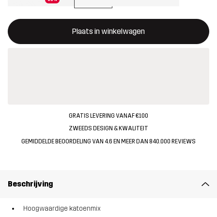
Deze knop opent een modal met de bevestiging van een nieuw i
{{size}} niet beschikbaar
Plaats in winkelwagen
GRATIS LEVERING VANAF €100
ZWEEDS DESIGN & KWALITEIT
GEMIDDELDE BEOORDELING VAN 4.6 EN MEER DAN 840.000 REVIEWS
Beschrijving
Hoogwaardige katoenmix