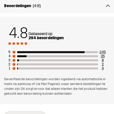
Beoordelingen
(4.8)
Ontworpen
VOOR ALLEDAAGS GEBRUIK
voor
4.8
Artikelnummer
10740_2800
Gebaseerd op
294 beoordelingen
5
245
4
35
3
8
2
2
1
4
Geverifieerde beoordelingen worden ingediend via automatische e-
mails na aankoop of via Mijn Pagina's, waar eerdere bestellingen te
vinden zijn. Dit zorgt ervoor dat alleen klanten die het product hebben
gekocht een beoordeling kunnen achterlaten.