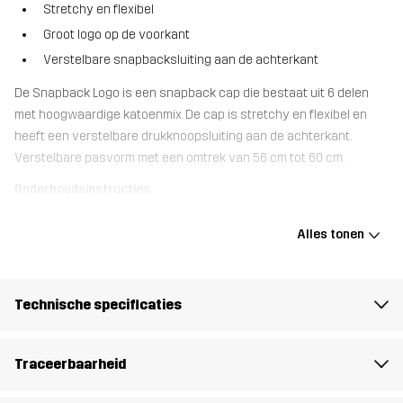
Stretchy en flexibel
Groot logo op de voorkant
Verstelbare snapbacksluiting aan de achterkant
De Snapback Logo is een snapback cap die bestaat uit 6 delen
met hoogwaardige katoenmix. De cap is stretchy en flexibel en
heeft een verstelbare drukknoopsluiting aan de achterkant.
Verstelbare pasvorm met een omtrek van 56 cm tot 60 cm.
Onderhoudsinstructies
Was je pet op het bovenste rek van de vaatwasser op een lage
temperatuur. Gebruik geen afwasmiddel en zorg ervoor dat er
Alles tonen
geen ander vaatwerk in de vaatwasser staat tijdens het
afwassen.
Technische specificaties
Materiál 1
98% Polyester, 2% Elastaan
Traceerbaarheid
Gewicht
95g