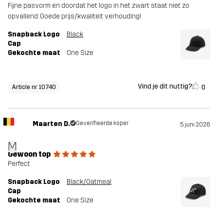
Fijne pasvorm en doordat het logo in het zwart staat niet zo
opvallend. Goede prijs/kwaliteit verhouding!
Snapback Logo
Black
Cap
Gekochte maat
One Size
Vind je dit nuttig?
0
Article nr 10740
Maarten D.
Geverifieerde koper
5 juni 2026
M
Gewoon top
Perfect
Snapback Logo
Black/Oatmeal
Cap
Gekochte maat
One Size