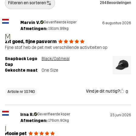
Filteren en sorteren
294 Beoordelingen
Marvin V.
Geverifieerde koper
6 augustus 2026
Afmetingen:
191cm, 98kg
M
Zit goed, fijne pasvorm
Fijne stof. heb de pet met verschillende activiteiten op
Snapback Logo
Black/Oatmeal
Cap
Gekochte maat
One Size
Vind je dit nuttig?
0
Article nr 10740
Irna R.
Geverifieerde koper
23 juni 2026
Afmetingen:
176cm, 80kg
I
Mooie pet