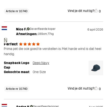
Vind je dit nuttig?
0
Article nr 10740
Nico F.
Geverifieerde koper
6 april 2026
Afmetingen:
189cm, 77kg
N
Perfect
Prima pet die ook goed te verstellen is. Met harde wind is dat heel
handig.
Snapback Logo
Deep Navy
Cap
Gekochte maat
One Size
Vind je dit nuttig?
0
Article nr 10740
Andre H.
Geverifieerde koper