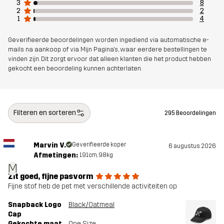
3
8
2
2
1
4
Geverifieerde beoordelingen worden ingediend via automatische e-
mails na aankoop of via Mijn Pagina's, waar eerdere bestellingen te
vinden zijn. Dit zorgt ervoor dat alleen klanten die het product hebben
gekocht een beoordeling kunnen achterlaten.
Filteren en sorteren
295 Beoordelingen
Marvin V.
Geverifieerde koper
6 augustus 2026
Afmetingen:
191cm, 98kg
M
Zit goed, fijne pasvorm
Fijne stof. heb de pet met verschillende activiteiten op
Snapback Logo
Black/Oatmeal
Cap
Gekochte maat
One Size