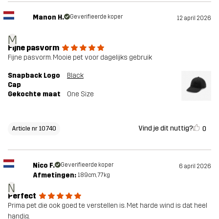
Manon H.
Geverifieerde koper
12 april 2026
M
Fijne pasvorm
Fijne pasvorm. Mooie pet voor dagelijks gebruik
Snapback Logo
Black
Cap
Gekochte maat
One Size
Vind je dit nuttig?
0
Article nr 10740
Nico F.
Geverifieerde koper
6 april 2026
Afmetingen:
189cm, 77kg
N
Perfect
Prima pet die ook goed te verstellen is. Met harde wind is dat heel
handig.