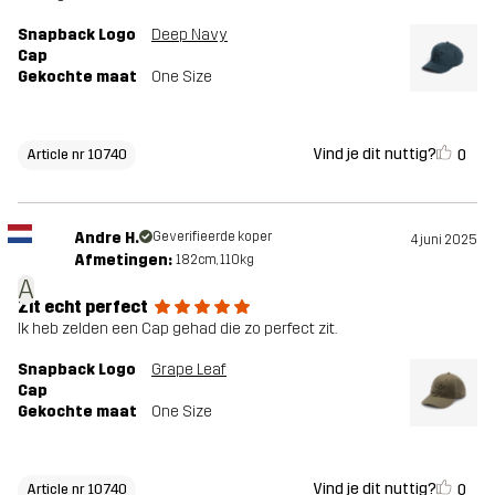
Snapback Logo
Deep Navy
Cap
Gekochte maat
One Size
Vind je dit nuttig?
0
Article nr 10740
Andre H.
Geverifieerde koper
4 juni 2025
Afmetingen:
182cm, 110kg
A
Zit echt perfect
Ik heb zelden een Cap gehad die zo perfect zit.
Snapback Logo
Grape Leaf
Cap
Gekochte maat
One Size
Vind je dit nuttig?
0
Article nr 10740