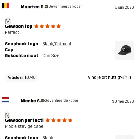
Maarten D.
Geverifieerde koper
5 juni 2026
M
Gewoon top
Perfect
Snapback Logo
Black/Oatmeal
Cap
Gekochte maat
One Size
Vind je dit nuttig?
0
Article nr 10740
Nienke S.
Geverifieerde koper
30 mei 2026
N
Gewoon perfect!
Mooie stevige cape!
Snapback Logo
Black