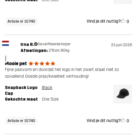
Vind je dit nuttig?
0
Article nr 10740
Irna R.
Geverifieerde koper
23 juni 2026
Afmetingen:
176cm, 80kg
I
Mooie pet
Fijne pasvorm en doordat het logo in het zwart staat niet zo
opvallend. Goede prijs/kwaliteit verhouding!
Snapback Logo
Black
Cap
Gekochte maat
One Size
Vind je dit nuttig?
0
Article nr 10740