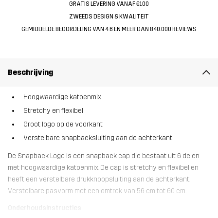
GRATIS LEVERING VANAF €100
ZWEEDS DESIGN & KWALITEIT
GEMIDDELDE BEOORDELING VAN 4.6 EN MEER DAN 840.000 REVIEWS
Beschrijving
Hoogwaardige katoenmix
Stretchy en flexibel
Groot logo op de voorkant
Verstelbare snapbacksluiting aan de achterkant
De Snapback Logo is een snapback cap die bestaat uit 6 delen
met hoogwaardige katoenmix. De cap is stretchy en flexibel en
heeft een verstelbare drukknoopsluiting aan de achterkant.
Verstelbare pasvorm met een omtrek van 56 cm tot 60 cm.
Onderhoudsinstructies