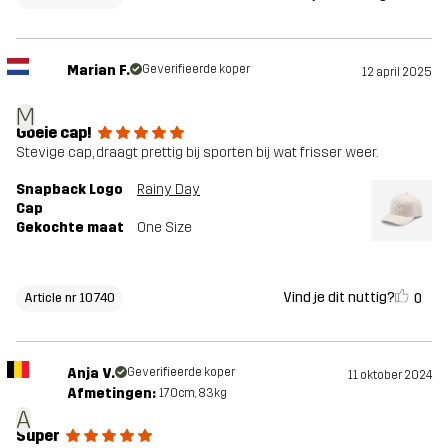
Marian F.
Geverifieerde koper
12 april 2025
M
Goeie cap!
Stevige cap, draagt prettig bij sporten bij wat frisser weer.
Snapback Logo
Rainy Day
Cap
Gekochte maat
One Size
Vind je dit nuttig?
0
Article nr 10740
Anja V.
Geverifieerde koper
11 oktober 2024
Afmetingen:
170cm, 83kg
A
Super