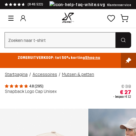
(846.522)
Klantenservice
Zoeken wissen
ZOMERUITVERKOOP: tot 50% korting
Shop nu
Startpagina
Accessoires
Mutsen & petten
€ 39
4.8 (295)
Snapback Logo Cap Unisex
€ 27
- bespaar
€ 12