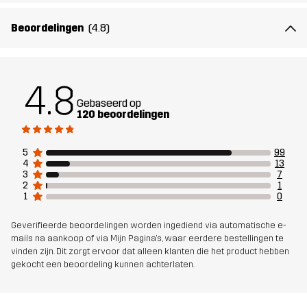
Materiál 2
75% Polyamide, 25% Elastaan
Beoordelingen
(4.8)
Mesh
100% Polyester
4.8
Gewicht
430g in maat Medium
Gebaseerd op
120 beoordelingen
Duurzaamheid
Details over gerecyclede materialen
lees hier
5
99
4
13
3
7
2
1
Ontworpen
WANDELEN
ALLROUND
1
0
voor
Geverifieerde beoordelingen worden ingediend via automatische e-
mails na aankoop of via Mijn Pagina's, waar eerdere bestellingen te
Artikelnummer
11112_2001
vinden zijn. Dit zorgt ervoor dat alleen klanten die het product hebben
gekocht een beoordeling kunnen achterlaten.