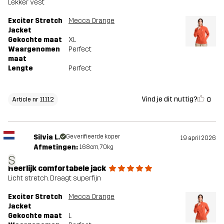
Lekker vest
Exciter Stretch
Mecca Orange
Jacket
Gekochte maat
XL
Waargenomen
Perfect
maat
Lengte
Perfect
Vind je dit nuttig?
0
Article nr 11112
Silvia L.
Geverifieerde koper
19 april 2026
Afmetingen:
168cm, 70kg
S
Heerlijk comfortabele jack
Licht stretch. Draagt superfijn
Exciter Stretch
Mecca Orange
Jacket
Gekochte maat
L