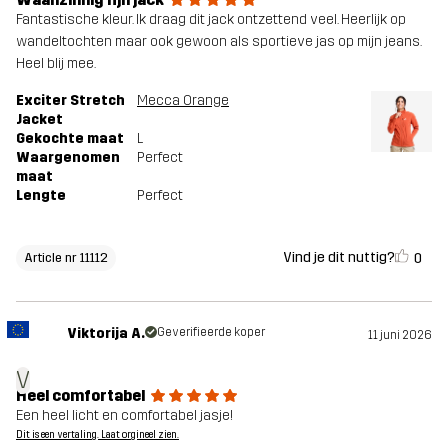
Fantastische kleur. Ik draag dit jack ontzettend veel. Heerlijk op
wandeltochten maar ook gewoon als sportieve jas op mijn jeans.
Heel blij mee.
Exciter Stretch
Mecca Orange
Jacket
Gekochte maat
L
Waargenomen
Perfect
maat
Lengte
Perfect
Vind je dit nuttig?
0
Article nr 11112
Viktorija A.
Geverifieerde koper
11 juni 2026
V
Heel comfortabel
Een heel licht en comfortabel jasje!
Dit is een vertaling. Laat orgineel zien.