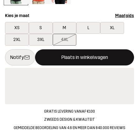
Kies je maat
Maatgids
XS
S
M
L
XL
2XL
3XL
4XL
Deze knop opent een modal met de bevestiging van een nieuw i
{{size}} niet beschikbaar
Notify
Plaats in winkelwagen
GRATIS LEVERING VANAF €100
ZWEEDS DESIGN & KWALITEIT
GEMIDDELDE BEOORDELING VAN 4.6 EN MEER DAN 840.000 REVIEWS