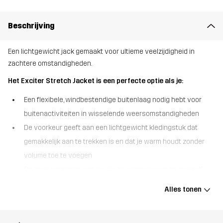
Beschrijving
Een lichtgewicht jack gemaakt voor ultieme veelzijdigheid in
zachtere omstandigheden.
Het Exciter Stretch Jacket is een perfecte optie als je:
Een flexibele, windbestendige buitenlaag nodig hebt voor
buitenactiviteiten in wisselende weersomstandigheden
De voorkeur geeft aan een lichtgewicht kledingstuk dat
gemakkelijk aan te trekken is en dat je warm houdt zonder
volume toe te voegen
Op zoek bent naar een jas die bij warmer weer op zichzelf
kan worden gedragen en bij kou een isolerende laag vormt.
Alles tonen
De Exciter Stretch Jacket is een hybride tussen een fleece en een
weerbestendige jas, waardoor het een ideale metgezel is voor