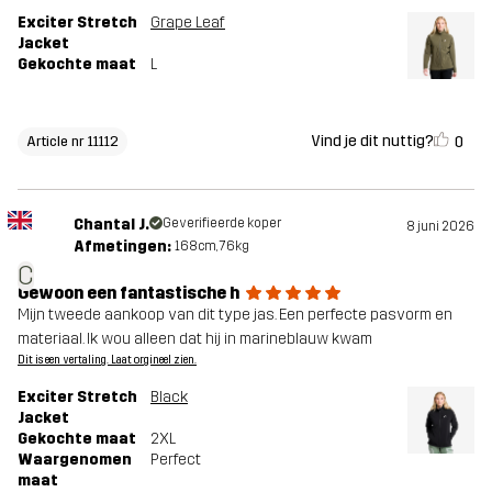
Exciter Stretch
Grape Leaf
Jacket
Gekochte maat
L
Vind je dit nuttig?
0
Article nr 11112
Chantal J.
Geverifieerde koper
8 juni 2026
Afmetingen:
168cm, 76kg
C
Gewoon een fantastische h
Mijn tweede aankoop van dit type jas. Een perfecte pasvorm en
materiaal. Ik wou alleen dat hij in marineblauw kwam
Dit is een vertaling. Laat orgineel zien.
Exciter Stretch
Black
Jacket
Gekochte maat
2XL
Waargenomen
Perfect
maat