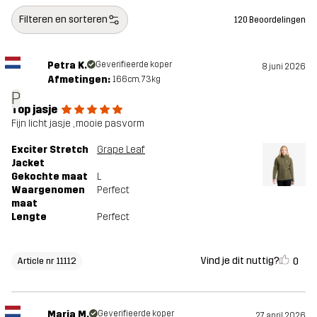
Filteren en sorteren
120 Beoordelingen
Petra K.
Geverifieerde koper
8 juni 2026
Afmetingen:
166cm, 73kg
P
Top jasje
Fijn licht jasje , mooie pasvorm
Exciter Stretch
Grape Leaf
Jacket
Gekochte maat
L
Waargenomen
Perfect
maat
Lengte
Perfect
Vind je dit nuttig?
0
Article nr 11112
Maria M.
Geverifieerde koper
27 april 2026