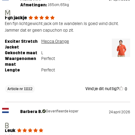
Afmetingen:
165cm, 65kg
M
Fijn jackje
Een fijn lichtgewicht jack om te wandelen. Is goed wind dicht.
Jammer dat er geen capuchon op zit.
Exciter Stretch
Mecca Orange
Jacket
Gekochte maat
L
Waargenomen
Perfect
maat
Lengte
Perfect
Vind je dit nuttig?
0
Article nr 11112
Barbera B.
Geverifieerde koper
24 april 2026
B
Leuk