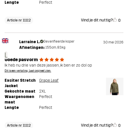
Lengte
Perfect
Vind je dit nuttig?
0
Article nr 11112
Larraine L.
Geverifieerde koper
30 mei 2026
Afmetingen:
155cm, 83kg
L
Goede pasvorm
Ik heb nu drie van deze jassen, ik ben er zo dol op
Dit is een vertaling. Laat orgineel zien.
Exciter Stretch
Grape Leaf
Jacket
Gekochte maat
2XL
Waargenomen
Perfect
maat
Lengte
Perfect
Vind je dit nuttig?
0
Article nr 11112