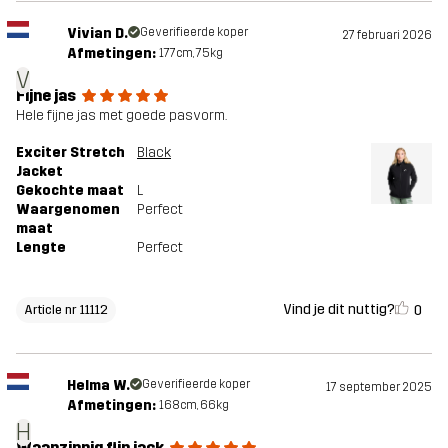
Vivian D.
Geverifieerde koper
27 februari 2026
Afmetingen:
177cm, 75kg
V
Fijne jas
Hele fijne jas met goede pasvorm.
Exciter Stretch
Black
Jacket
Gekochte maat
L
Waargenomen
Perfect
maat
Lengte
Perfect
Vind je dit nuttig?
0
Article nr 11112
Helma W.
Geverifieerde koper
17 september 2025
Afmetingen:
168cm, 66kg
H
Waanzinnig fijn jack