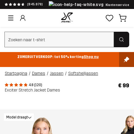
(845.879)
Klantenservice
Zoeken wissen
ZOMERUITVERKOOP: tot 50% korting
Shop nu
Startpagina
Dames
Jassen
Softshelljassen
€ 99
4.8 (120)
Exciter Stretch Jacket Dames
Model draagt