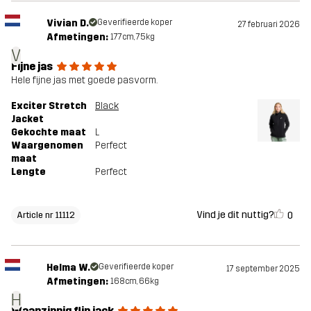
Vivian D.
Geverifieerde koper
27 februari 2026
Afmetingen:
177cm, 75kg
V
Fijne jas
Hele fijne jas met goede pasvorm.
Exciter Stretch
Black
Jacket
Gekochte maat
L
Waargenomen
Perfect
maat
Lengte
Perfect
Vind je dit nuttig?
0
Article nr 11112
Helma W.
Geverifieerde koper
17 september 2025
Afmetingen:
168cm, 66kg
H
Waanzinnig fijn jack