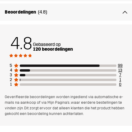
Materiál 2
75% Polyamide, 25% Elastaan
Beoordelingen
(4.8)
Mesh
100% Polyester
4.8
Gewicht
430g in maat Medium
Gebaseerd op
120 beoordelingen
Duurzaamheid
Details over gerecyclede materialen
lees hier
5
99
4
13
3
7
2
1
Ontworpen
WANDELEN
ALLROUND
1
0
voor
Geverifieerde beoordelingen worden ingediend via automatische e-
mails na aankoop of via Mijn Pagina's, waar eerdere bestellingen te
Artikelnummer
11112_2316
vinden zijn. Dit zorgt ervoor dat alleen klanten die het product hebben
gekocht een beoordeling kunnen achterlaten.