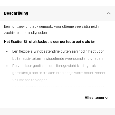
Beschrijving
Een lichtgewicht jack gemaakt voor ultieme veelzijdigheid in
zachtere omstandigheden.
Het Exciter Stretch Jacket is een perfecte optie als je:
Een flexibele, windbestendige buitenlaag nodig hebt voor
buitenactiviteiten in wisselende weersomstandigheden
De voorkeur geeft aan een lichtgewicht kledingstuk dat
gemakkelijk aan te trekken is en dat je warm houdt zonder
volume toe te voegen
Op zoek bent naar een jas die bij warmer weer op zichzelf
kan worden gedragen en bij kou een isolerende laag vormt.
Alles tonen
De Exciter Stretch Jacket is een hybride tussen een fleece en een
weerbestendige jas, waardoor het een ideale metgezel is voor