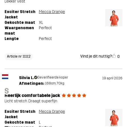
Lekker vest
Exciter Stretch
Mecca Orange
Jacket
Gekochte maat
XL
Waargenomen
Perfect
maat
Lengte
Perfect
Vind je dit nuttig?
0
Article nr 11112
Silvia L.
Geverifieerde koper
19 april 2026
Afmetingen:
168cm, 70kg
S
Heerlijk comfortabele jack
Licht stretch. Draagt superfijn
Exciter Stretch
Mecca Orange
Jacket
Gekochte maat
L