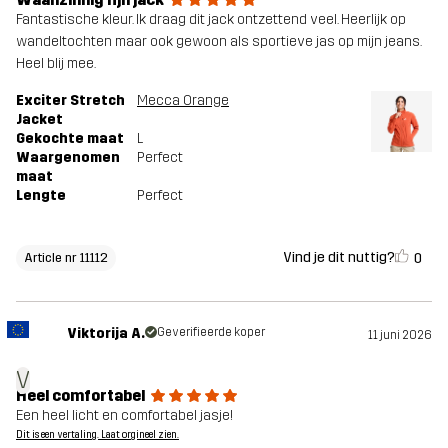
Fantastische kleur. Ik draag dit jack ontzettend veel. Heerlijk op
wandeltochten maar ook gewoon als sportieve jas op mijn jeans.
Heel blij mee.
Exciter Stretch
Mecca Orange
Jacket
Gekochte maat
L
Waargenomen
Perfect
maat
Lengte
Perfect
Vind je dit nuttig?
0
Article nr 11112
Viktorija A.
Geverifieerde koper
11 juni 2026
V
Heel comfortabel
Een heel licht en comfortabel jasje!
Dit is een vertaling. Laat orgineel zien.