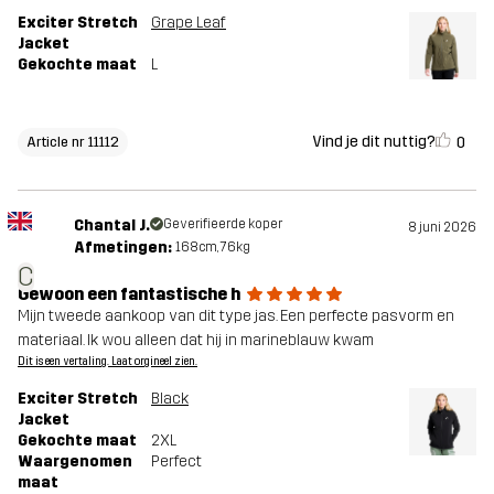
Exciter Stretch
Grape Leaf
Jacket
Gekochte maat
L
Vind je dit nuttig?
0
Article nr 11112
Chantal J.
Geverifieerde koper
8 juni 2026
Afmetingen:
168cm, 76kg
C
Gewoon een fantastische h
Mijn tweede aankoop van dit type jas. Een perfecte pasvorm en
materiaal. Ik wou alleen dat hij in marineblauw kwam
Dit is een vertaling. Laat orgineel zien.
Exciter Stretch
Black
Jacket
Gekochte maat
2XL
Waargenomen
Perfect
maat