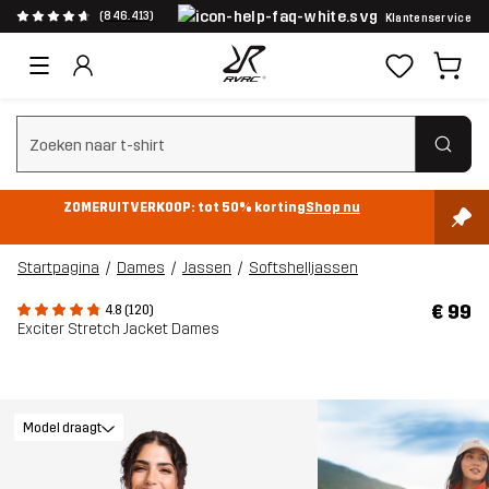
(846.413)
Klantenservice
Zoeken wissen
ZOMERUITVERKOOP: tot 50% korting
Shop nu
Startpagina
Dames
Jassen
Softshelljassen
€ 99
4.8 (120)
Exciter Stretch Jacket Dames
Model draagt