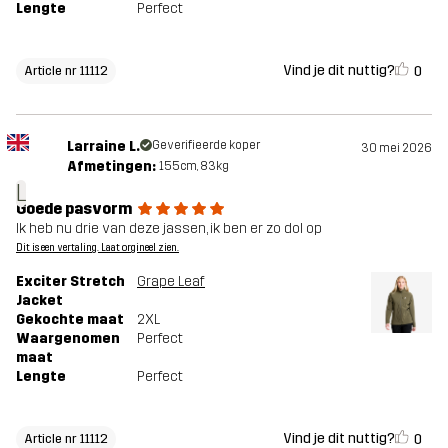
Lengte
Perfect
Vind je dit nuttig?
0
Article nr 11112
Larraine L.
Geverifieerde koper
30 mei 2026
Afmetingen:
155cm, 83kg
L
Goede pasvorm
Ik heb nu drie van deze jassen, ik ben er zo dol op
Dit is een vertaling. Laat orgineel zien.
Exciter Stretch
Grape Leaf
Jacket
Gekochte maat
2XL
Waargenomen
Perfect
maat
Lengte
Perfect
Vind je dit nuttig?
0
Article nr 11112