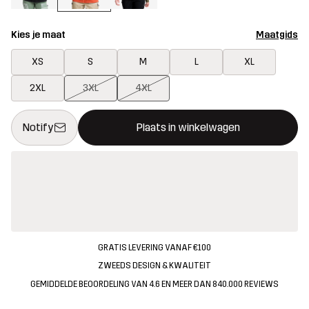
Kies je maat
Maatgids
XS
S
M
L
XL
2XL
3XL
4XL
Deze knop opent een modal met de bevestiging van een nieuw i
{{size}} niet beschikbaar
Notify
Plaats in winkelwagen
GRATIS LEVERING VANAF €100
ZWEEDS DESIGN & KWALITEIT
GEMIDDELDE BEOORDELING VAN 4.6 EN MEER DAN 840.000 REVIEWS