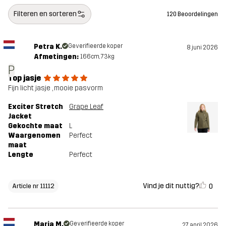
Filteren en sorteren
120 Beoordelingen
Petra K.
Geverifieerde koper
8 juni 2026
Afmetingen:
166cm, 73kg
P
Top jasje
Fijn licht jasje , mooie pasvorm
Exciter Stretch
Grape Leaf
Jacket
Gekochte maat
L
Waargenomen
Perfect
maat
Lengte
Perfect
Vind je dit nuttig?
0
Article nr 11112
Maria M.
Geverifieerde koper
27 april 2026