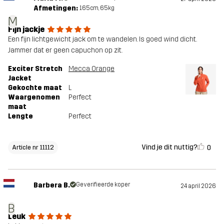
Afmetingen:
165cm, 65kg
M
Fijn jackje
Een fijn lichtgewicht jack om te wandelen. Is goed wind dicht.
Jammer dat er geen capuchon op zit.
Exciter Stretch
Mecca Orange
Jacket
Gekochte maat
L
Waargenomen
Perfect
maat
Lengte
Perfect
Vind je dit nuttig?
0
Article nr 11112
Barbera B.
Geverifieerde koper
24 april 2026
B
Leuk