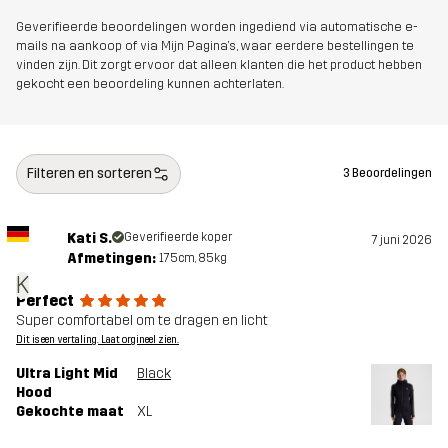
Geverifieerde beoordelingen worden ingediend via automatische e-
mails na aankoop of via Mijn Pagina's, waar eerdere bestellingen te
vinden zijn. Dit zorgt ervoor dat alleen klanten die het product hebben
gekocht een beoordeling kunnen achterlaten.
Filteren en sorteren
3 Beoordelingen
Kati S.
Geverifieerde koper
7 juni 2026
Afmetingen:
175cm, 85kg
K
Perfect
Super comfortabel om te dragen en licht
Dit is een vertaling. Laat orgineel zien.
Ultra Light Mid
Black
Hood
Gekochte maat
XL