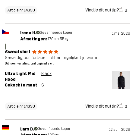
Vind je dit nuttig?
0
Article nr 14330
Irena H.
Geverifieerde koper
1 mei 2026
Afmetingen:
170cm, 55kg
I
Sweatshirt
Geweldig, comfortabel, licht en tegelijkertijd warm.
Dit is een vertaling. Laat orgineel zien.
Ultra Light Mid
Black
Hood
Gekochte maat
S
Vind je dit nuttig?
0
Article nr 14330
Lars D.
Geverifieerde koper
12 april 2026
189cm