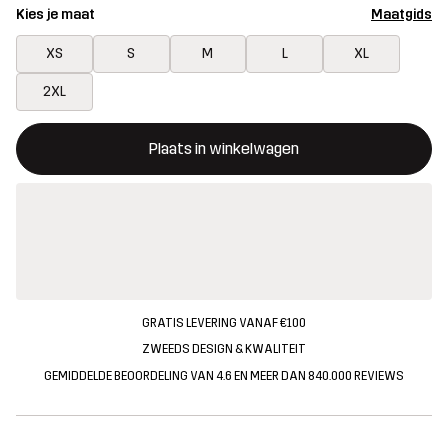
Kies je maat
Maatgids
XS
S
M
L
XL
2XL
Deze knop opent een modal met de bevestiging van een nieuw i
{{size}} niet beschikbaar
Plaats in winkelwagen
GRATIS LEVERING VANAF €100
ZWEEDS DESIGN & KWALITEIT
GEMIDDELDE BEOORDELING VAN 4.6 EN MEER DAN 840.000 REVIEWS