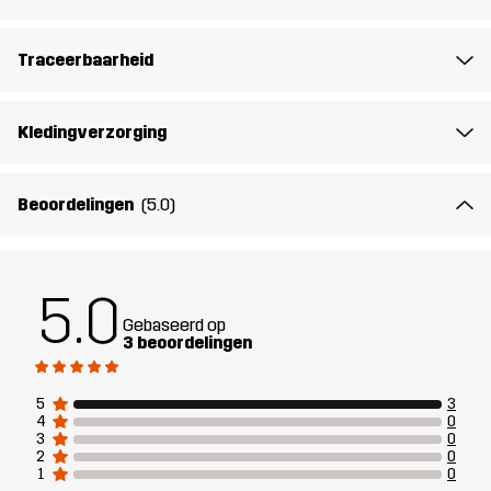
Materiál 1
91% Polyester (Gerecycled), 9% Elastaan
Traceerbaarheid
Materiál 2
100% Polyester
Kledingverzorging
Voering
95% Polyester (Gerecycled), 5%
Polyester
Beoordelingen
(5.0)
Gewicht
247g in maat Medium
Ontworpen
KLIMMEN & ALPINISME
ALLROUND
5.0
voor
Gebaseerd op
3 beoordelingen
Artikelnummer
14330_2001
5
3
4
0
3
0
2
0
1
0