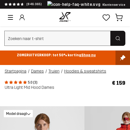
(846.065)
Klantenservice
Zoeken wissen
ZOMERUITVERKOOP: tot 50% korting
Shop nu
Startpagina
Dames
Truien
Hoodies & sweatshirts
€ 159
5.0 (3)
Ultra Light Mid Hood Dames
Model draagt