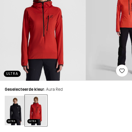
ULTRA
Geselecteerde kleur:
Aura Red
ULTRA
ULTRA