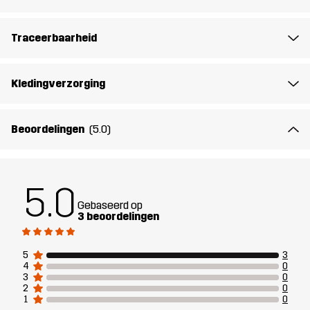
Materiál 1
91% Polyester (Gerecycled), 9% Elastaan
Traceerbaarheid
Materiál 2
100% Polyester
Kledingverzorging
Voering
95% Polyester (Gerecycled), 5%
Polyester
Beoordelingen
(5.0)
Gewicht
247g in maat Medium
Ontworpen
KLIMMEN & ALPINISME
ALLROUND
5.0
voor
Gebaseerd op
3 beoordelingen
Artikelnummer
14330_2453
5
3
4
0
3
0
2
0
1
0