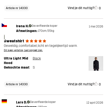
Vind je dit nuttig?
0
Article nr 14330
Irena H.
Geverifieerde koper
1 mei 2026
Afmetingen:
170cm, 55kg
I
Sweatshirt
Geweldig, comfortabel, licht en tegelijkertijd warm.
Dit is een vertaling. Laat orgineel zien.
Ultra Light Mid
Black
Hood
Gekochte maat
S
Vind je dit nuttig?
0
Article nr 14330
Lars D.
Geverifieerde koper
12 april 2026
189cm