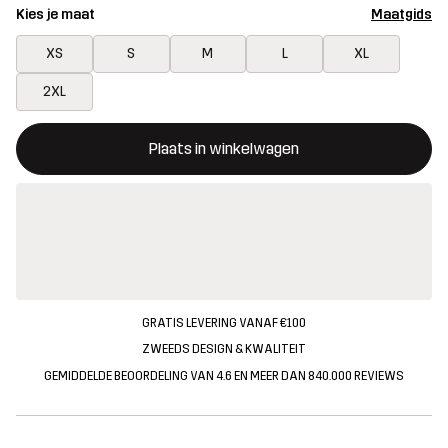
Kies je maat
Maatgids
XS
S
M
L
XL
2XL
Deze knop opent een modal met de bevestiging van een nieuw i
{{size}} niet beschikbaar
Plaats in winkelwagen
GRATIS LEVERING VANAF €100
ZWEEDS DESIGN & KWALITEIT
GEMIDDELDE BEOORDELING VAN 4.6 EN MEER DAN 840.000 REVIEWS