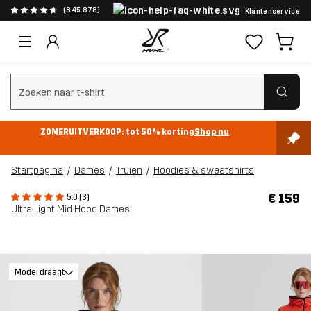
(845.878)
Klantenservice
Zoeken wissen
ZOMERUITVERKOOP: tot 50% korting
Shop nu
Startpagina
Dames
Truien
Hoodies & sweatshirts
€ 159
5.0 (3)
Ultra Light Mid Hood Dames
Model draagt