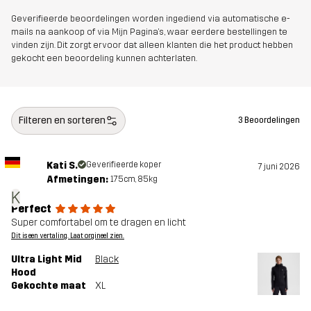
Geverifieerde beoordelingen worden ingediend via automatische e-
mails na aankoop of via Mijn Pagina's, waar eerdere bestellingen te
vinden zijn. Dit zorgt ervoor dat alleen klanten die het product hebben
gekocht een beoordeling kunnen achterlaten.
Filteren en sorteren
3 Beoordelingen
Kati S.
Geverifieerde koper
7 juni 2026
Afmetingen:
175cm, 85kg
K
Perfect
Super comfortabel om te dragen en licht
Dit is een vertaling. Laat orgineel zien.
Ultra Light Mid
Black
Hood
Gekochte maat
XL