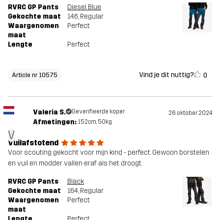
RVRC GP Pants
Diesel Blue
Gekochte maat
146
, Regular
Waargenomen
Perfect
maat
Lengte
Perfect
Vind je dit nuttig?
0
Article nr 10575
Valeria S.
Geverifieerde koper
26 oktober 2024
Afmetingen:
152cm, 50kg
V
Vuilafstotend
Voor scouting gekocht voor mijn kind - perfect. Gewoon borstelen
en vuil en modder vallen eraf als het droogt.
RVRC GP Pants
Black
Gekochte maat
164
, Regular
Waargenomen
Perfect
maat
Lengte
Perfect