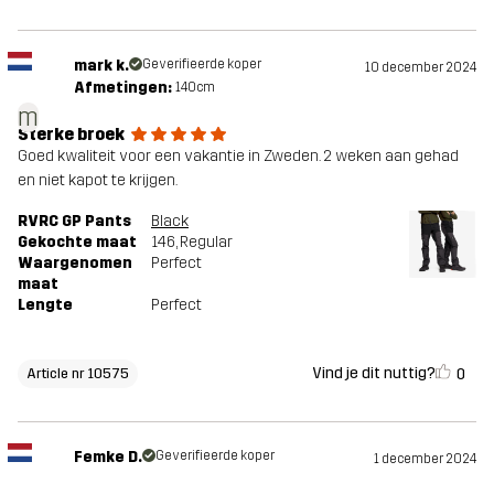
mark k.
Geverifieerde koper
10 december 2024
Afmetingen:
140cm
m
Sterke broek
Goed kwaliteit voor een vakantie in Zweden. 2 weken aan gehad
en niet kapot te krijgen.
RVRC GP Pants
Black
Gekochte maat
146
, Regular
Waargenomen
Perfect
maat
Lengte
Perfect
Vind je dit nuttig?
0
Article nr 10575
Femke D.
Geverifieerde koper
1 december 2024