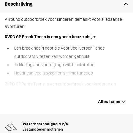
Beschrijving
Allround outdoorbroek voor kinderen, gemaakt voor alledaagse
avonturen.
RVRC GP Broek Teens is een goede keuze als je:
Een broek nodig hebt die voor veel verschillende
outdooractiviteiten kan worden gebruikt
Je kleding aan veel slijtage wilt blootstellen
Houdt van veel zakken en slimme functies
RVRC GP Pants Teens is een outdoorbroek voor kinderen en
tieners, ontworpen voor veelzijdigheid en allround gebruik. Deze
unisex outdoorbroek is geïnspireerd op onze bestseller RVRC GP
Alles tonen
Pants en is gemaakt van ons meest duurzame polykatoenen
canvas en is verstevigd waar het telt. Bovendien hebben we 4-
way stretchpanelen toegevoegd op belangrijke plekken om
Waterbestendigheid
2/5
ervoor te zorgen dat je altijd flexibel bent als je in beweging bent.
Bestand tegen motregen