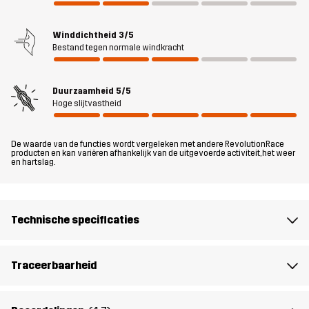
De taille is verstelbaar met elastisch knoopsgatenband en de
manchetten kunnen worden aangepast met klittenband voor een
geweldige pasvorm. Met vier handige zakken om je kleine spullen
Winddichtheid
3/5
Bestand tegen normale windkracht
veilig op te bergen en verstelbare manchetten is dit de ultieme
multifunctionele outdoorbroek. Of je nu in het wild kampeert of in je
eigen achtertuin rondhangt, met de RVRC GP Pants Teens zit je
Duurzaamheid
5/5
goed.
Hoge slijtvastheid
Het meisjesmodel is 164 cm lang en draagt maat 164
Het jongensmodel is 164 cm lang en draagt maat 164
De waarde van de functies wordt vergeleken met andere RevolutionRace
producten en kan variëren afhankelijk van de uitgevoerde activiteit, het weer
en hartslag.
Pasvorm
REGULAR
Technische specificaties
Materiál 1
65% Polyester, 35% Katoen
Materiál 2
88% Polyamide, 12% Elastaan
Traceerbaarheid
Voering
90% Polyester, 10% Katoen