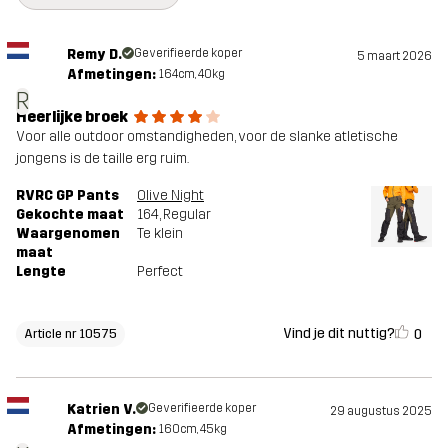
Remy D.
Geverifieerde koper
5 maart 2026
Afmetingen:
164cm, 40kg
R
Heerlijke broek
Voor alle outdoor omstandigheden, voor de slanke atletische
jongens is de taille erg ruim.
RVRC GP Pants
Olive Night
Gekochte maat
164
, Regular
Waargenomen
Te klein
maat
Lengte
Perfect
Vind je dit nuttig?
0
Article nr 10575
Katrien V.
Geverifieerde koper
29 augustus 2025
Afmetingen:
160cm, 45kg