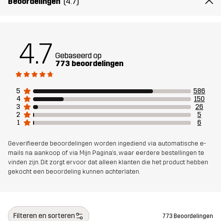
Beoordelingen
(4.7)
Gewicht
411g
4.7
Ontworpen
ALLROUND
WANDELEN
Gebaseerd op
voor
773 beoordelingen
Artikelnummer
10575_2001
5
586
4
150
3
26
2
5
1
6
Geverifieerde beoordelingen worden ingediend via automatische e-
mails na aankoop of via Mijn Pagina's, waar eerdere bestellingen te
vinden zijn. Dit zorgt ervoor dat alleen klanten die het product hebben
gekocht een beoordeling kunnen achterlaten.
Filteren en sorteren
773 Beoordelingen