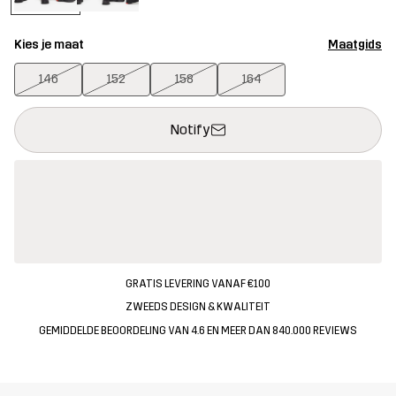
Kies je maat
Maatgids
146
152
158
164
Deze knop opent een modal met de bevestiging van een nieuw i
{{size}} niet beschikbaar
Notify
GRATIS LEVERING VANAF €100
ZWEEDS DESIGN & KWALITEIT
GEMIDDELDE BEOORDELING VAN 4.6 EN MEER DAN 840.000 REVIEWS