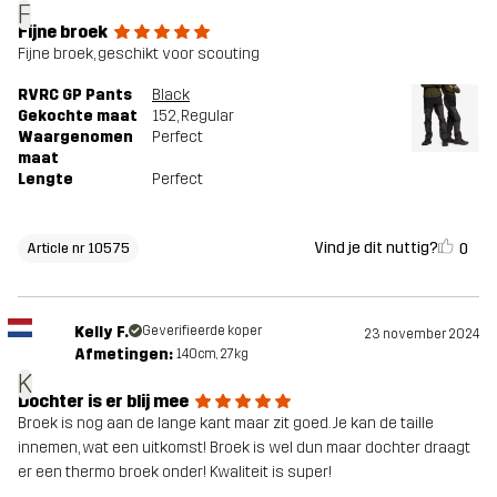
F
Fijne broek
Fijne broek, geschikt voor scouting
RVRC GP Pants
Black
Gekochte maat
152
, Regular
Waargenomen
Perfect
maat
Lengte
Perfect
Vind je dit nuttig?
0
Article nr 10575
Kelly F.
Geverifieerde koper
23 november 2024
Afmetingen:
140cm, 27kg
K
Dochter is er blij mee
Broek is nog aan de lange kant maar zit goed. Je kan de taille
innemen, wat een uitkomst! Broek is wel dun maar dochter draagt
er een thermo broek onder! Kwaliteit is super!