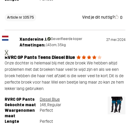
Vind je dit nuttig?
0
Article nr 10575
Xandereine J.
Geverifieerde koper
27 mei 2024
Afmetingen:
143cm, 35kg
X
RVRC GP Pants Teens Diesel Blue
Onze dochter is helemaal blij met deze broek. We hebben altijd
problemen met dat broeken haar veel te wijd zijn en als we een
broek hebben die haar niet afzakt is die weer veel te kort. Dit is de
perfecte broek voor haar. Wel een beetje lang maar zo kan ze hem
lekker lang gebruiken.
RVRC GP Pants
Diesel Blue
Gekochte maat
146
, Regular
Waargenomen
Perfect
maat
Lengte
Perfect