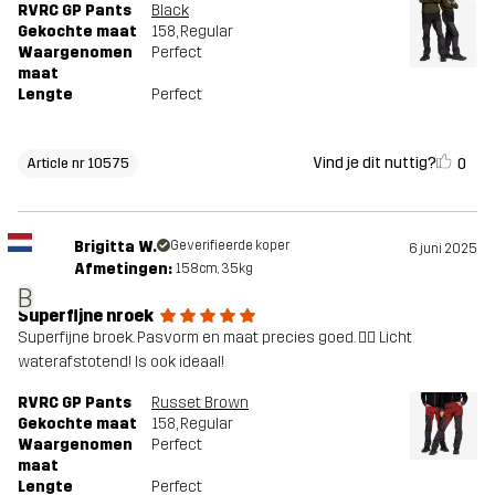
RVRC GP Pants
Black
Gekochte maat
158
, Regular
Waargenomen
Perfect
maat
Lengte
Perfect
Vind je dit nuttig?
0
Article nr 10575
Brigitta W.
Geverifieerde koper
6 juni 2025
Afmetingen:
158cm, 35kg
B
Superfijne nroek
Superfijne broek. Pasvorm en maat precies goed. 👍🏻 Licht
waterafstotend! Is ook ideaal!
RVRC GP Pants
Russet Brown
Gekochte maat
158
, Regular
Waargenomen
Perfect
maat
Lengte
Perfect