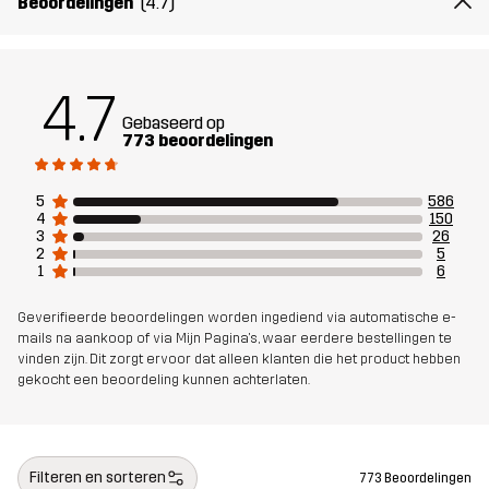
Beoordelingen
(4.7)
Gewicht
411g
4.7
Ontworpen
ALLROUND
WANDELEN
Gebaseerd op
voor
773 beoordelingen
Artikelnummer
10575_2001
5
586
4
150
3
26
2
5
1
6
Geverifieerde beoordelingen worden ingediend via automatische e-
mails na aankoop of via Mijn Pagina's, waar eerdere bestellingen te
vinden zijn. Dit zorgt ervoor dat alleen klanten die het product hebben
gekocht een beoordeling kunnen achterlaten.
Filteren en sorteren
773 Beoordelingen