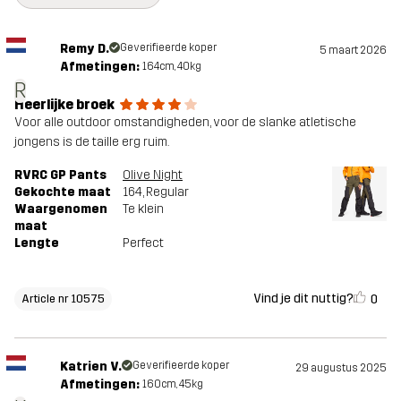
Remy D.
Geverifieerde koper
5 maart 2026
Afmetingen:
164cm, 40kg
R
Heerlijke broek
Voor alle outdoor omstandigheden, voor de slanke atletische
jongens is de taille erg ruim.
RVRC GP Pants
Olive Night
Gekochte maat
164
, Regular
Waargenomen
Te klein
maat
Lengte
Perfect
Vind je dit nuttig?
0
Article nr 10575
Katrien V.
Geverifieerde koper
29 augustus 2025
Afmetingen:
160cm, 45kg