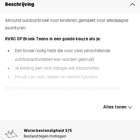
Beschrijving
Allround outdoorbroek voor kinderen, gemaakt voor alledaagse
avonturen.
RVRC GP Broek Teens is een goede keuze als je:
Een broek nodig hebt die voor veel verschillende
outdooractiviteiten kan worden gebruikt
Je kleding aan veel slijtage wilt blootstellen
Houdt van veel zakken en slimme functies
RVRC GP Pants Teens is een outdoorbroek voor kinderen en
tieners, ontworpen voor veelzijdigheid en allround gebruik. Deze
unisex outdoorbroek is geïnspireerd op onze bestseller RVRC GP
Alles tonen
Pants en is gemaakt van ons meest duurzame polykatoenen
canvas en is verstevigd waar het telt. Bovendien hebben we 4-
way stretchpanelen toegevoegd op belangrijke plekken om
Waterbestendigheid
2/5
ervoor te zorgen dat je altijd flexibel bent als je in beweging bent.
Bestand tegen motregen