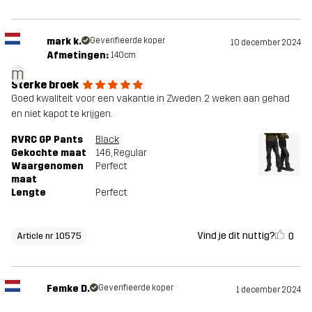
mark k.
Geverifieerde koper
10 december 2024
Afmetingen:
140cm
m
Sterke broek
Goed kwaliteit voor een vakantie in Zweden. 2 weken aan gehad
en niet kapot te krijgen.
RVRC GP Pants
Black
Gekochte maat
146
, Regular
Waargenomen
Perfect
maat
Lengte
Perfect
Vind je dit nuttig?
0
Article nr 10575
Femke D.
Geverifieerde koper
1 december 2024