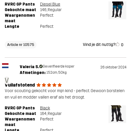
RVRC GP Pants
Diesel Blue
Gekochte maat
146
, Regular
Waargenomen
Perfect
maat
Lengte
Perfect
Vind je dit nuttig?
0
Article nr 10575
Valeria S.
Geverifieerde koper
26 oktober 2024
Afmetingen:
152cm, 50kg
V
Vuilafstotend
Voor scouting gekocht voor mijn kind - perfect. Gewoon borstelen
en vuil en modder vallen eraf als het droogt.
RVRC GP Pants
Black
Gekochte maat
164
, Regular
Waargenomen
Perfect
maat
Lengte
Perfect