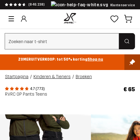
(846.238)
Klantenservice
Zoeken wissen
ZOMERUITVERKOOP: tot 50% korting
Shop nu
Startpagina
Kinderen & Tieners
Broeken
€ 65
4.7 (773)
RVRC GP Pants Teens