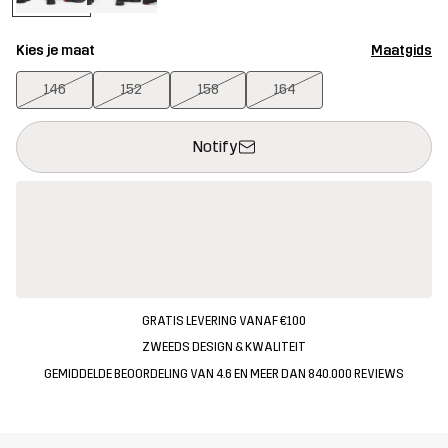
Kies je maat
Maatgids
146
152
158
164
Deze knop opent een modal met de bevestiging van een nieuw i
{{size}} niet beschikbaar
Notify
GRATIS LEVERING VANAF €100
ZWEEDS DESIGN & KWALITEIT
GEMIDDELDE BEOORDELING VAN 4.6 EN MEER DAN 840.000 REVIEWS