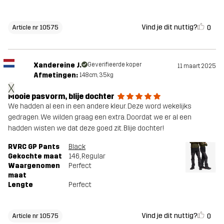
Vind je dit nuttig?
0
Article nr 10575
Xandereine J.
Geverifieerde koper
11 maart 2025
Afmetingen:
148cm, 35kg
X
Mooie pasvorm, blije dochter
We hadden al een in een andere kleur. Deze word wekelijks
gedragen. We wilden graag een extra. Doordat we er al een
hadden wisten we dat deze goed zit. Blije dochter!
RVRC GP Pants
Black
Gekochte maat
146
, Regular
Waargenomen
Perfect
maat
Lengte
Perfect
Vind je dit nuttig?
0
Article nr 10575