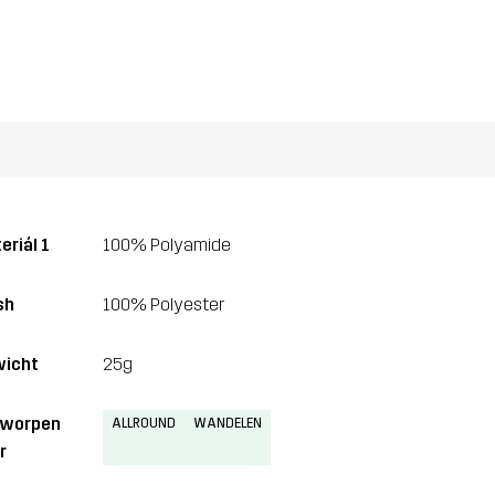
eriál 1
100% Polyamide
sh
100% Polyester
icht
25g
tworpen
ALLROUND
WANDELEN
r