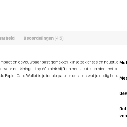
aarheid
Beoordelingen
(4.5)
 compact en opvouwbaar, past gemakkelijk in je zak of tas en houdt je
Mat
oor dat kleingeld op één plek blijft en een sleutellus biedt extra
de Explor Card Wallet is je ideale partner om alles wat je nodig hebt
Me
Gew
On
voo