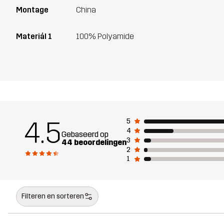
Montage
China
Materiál 1
100% Polyamide
4.5
5
4
Gebaseerd op
3
44 beoordelingen
2
1
Filteren en sorteren