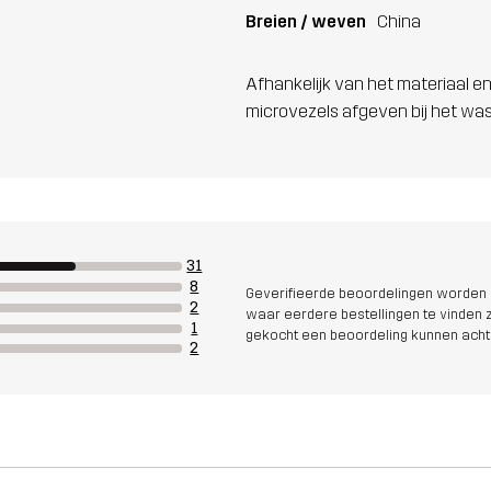
Breien / weven
China
Afhankelijk van het materiaal en
microvezels afgeven bij het wa
31
8
Geverifieerde beoordelingen worden i
2
waar eerdere bestellingen te vinden zi
1
gekocht een beoordeling kunnen acht
2