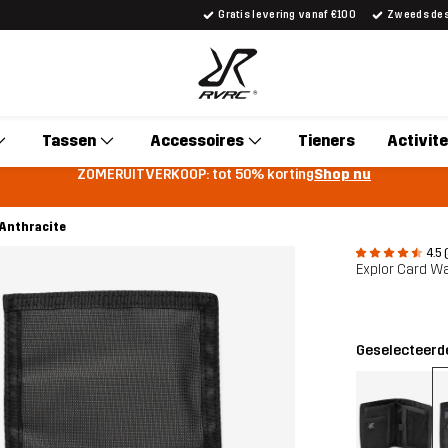
Gratis levering vanaf €100
Zweeds desi
Tassen
Accessoires
Tieners
Activite
ZOMERUITVERKOOP: tot 50% korting
Shop nu
 Anthracite
4.5 
Explor Card Wa
Geselecteerde