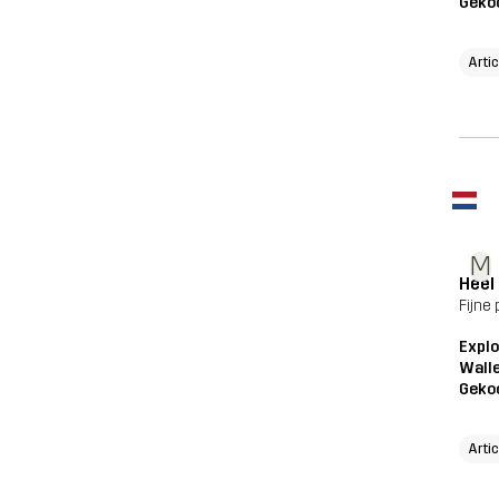
Geko
Artic
M
Heel
Fijne
Explo
Wall
Geko
Artic