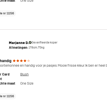
chte maat
One Size
le nr 11156
Marjanne D.
Geverifieerde koper
Afmetingen:
178cm, 75kg
 handig
 portemonnee en handig voor je pasjes. Mooie frisse kleur. Ik ben er heel b
r Card
Blush
et
chte maat
One Size
le nr 11156