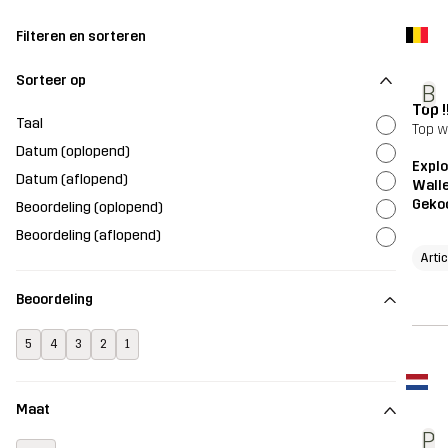
Filteren en sorteren
Sorteer op
B
Top !
Taal
Top wa
Datum (oplopend)
Explo
Datum (aflopend)
Wall
Geko
Beoordeling (oplopend)
Beoordeling (aflopend)
Artic
Beoordeling
5
4
3
2
1
Maat
P