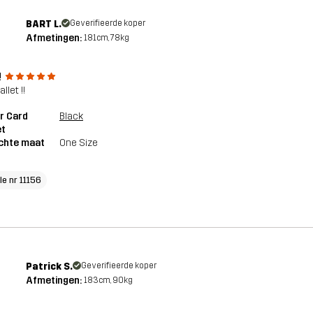
BART L.
Geverifieerde koper
Afmetingen:
181cm, 78kg
!
llet !!
r Card
Black
et
chte maat
One Size
le nr 11156
Patrick S.
Geverifieerde koper
Afmetingen:
183cm, 90kg