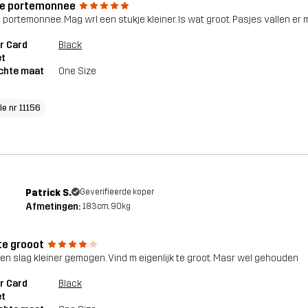
e portemonnee
 portemonnee. Mag wrl een stukje kleiner. Is wat groot. Pasjes vallen er m
r Card
Black
et
chte maat
One Size
le nr 11156
Patrick S.
Geverifieerde koper
Afmetingen:
183cm, 90kg
te grooot
en slag kleiner gemogen. Vind m eigenlijk te groot. Masr wel gehouden
r Card
Black
et