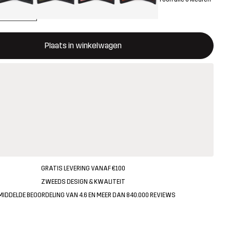
ent een modal met de bevestiging van een nieuw item in het wink
 beschikbaar
Plaats in winkelwagen
GRATIS LEVERING VANAF €100
ZWEEDS DESIGN & KWALITEIT
MIDDELDE BEOORDELING VAN 4.6 EN MEER DAN 840.000 REVIEWS