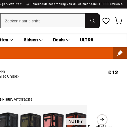
gn & kwaliteit
Gemiddelde beoordeling van 4.6 en meer dan 840.000 reviews
Zoeken wissen
iten
Gidsen
Deals
ULTRA
€ 12
(44)
llet Unisex
 kleur:
Anthracite
NOTIFY
Toon alle 6 kleuren