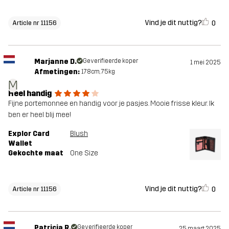
Vind je dit nuttig?
0
Article nr 11156
Marjanne D.
Geverifieerde koper
1 mei 2025
Afmetingen:
178cm, 75kg
M
Heel handig
Fijne portemonnee en handig voor je pasjes. Mooie frisse kleur. Ik
ben er heel blij mee!
Explor Card
Blush
Wallet
Gekochte maat
One Size
Vind je dit nuttig?
0
Article nr 11156
Patricia R.
Geverifieerde koper
25 maart 2025