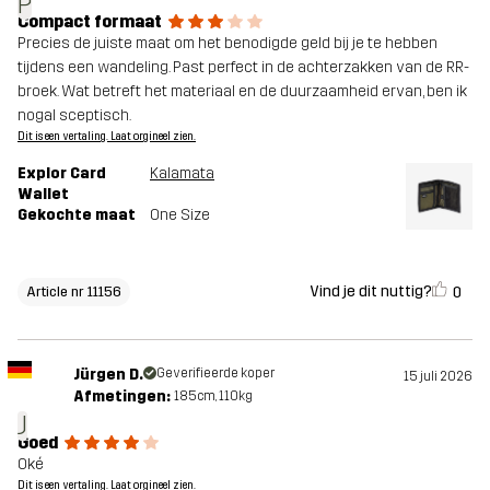
P
Compact formaat
Precies de juiste maat om het benodigde geld bij je te hebben
tijdens een wandeling. Past perfect in de achterzakken van de RR-
broek. Wat betreft het materiaal en de duurzaamheid ervan, ben ik
nogal sceptisch.
Dit is een vertaling. Laat orgineel zien.
Explor Card
Kalamata
Wallet
Gekochte maat
One Size
Vind je dit nuttig?
0
Article nr 11156
Jürgen D.
Geverifieerde koper
15 juli 2026
Afmetingen:
185cm, 110kg
J
Goed
Oké
Dit is een vertaling. Laat orgineel zien.