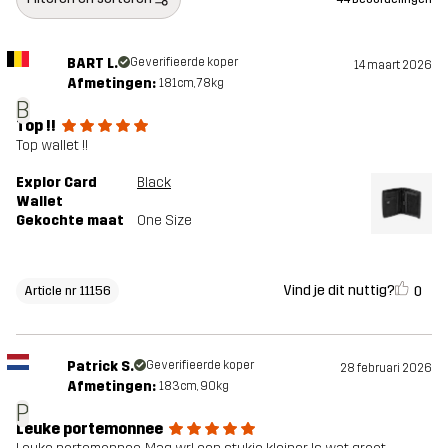
BART L.
Geverifieerde koper
14 maart 2026
Afmetingen:
181cm, 78kg
B
Top !!
Top wallet !!
Explor Card
Black
Wallet
Gekochte maat
One Size
Vind je dit nuttig?
0
Article nr 11156
Patrick S.
Geverifieerde koper
28 februari 2026
Afmetingen:
183cm, 90kg
P
Leuke portemonnee