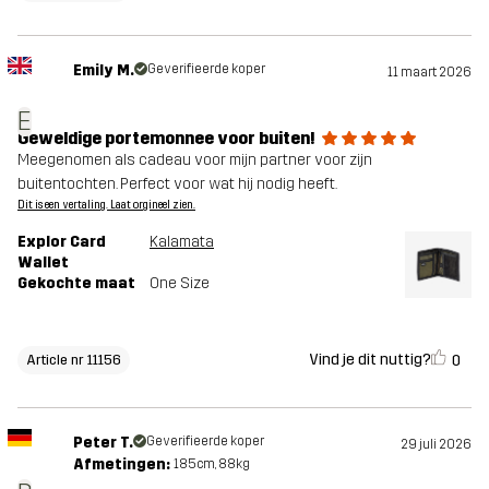
Emily M.
Geverifieerde koper
11 maart 2026
E
Geweldige portemonnee voor buiten!
Meegenomen als cadeau voor mijn partner voor zijn
buitentochten. Perfect voor wat hij nodig heeft.
Dit is een vertaling. Laat orgineel zien.
Explor Card
Kalamata
Wallet
Gekochte maat
One Size
Vind je dit nuttig?
0
Article nr 11156
Peter T.
Geverifieerde koper
29 juli 2026
Afmetingen:
185cm, 88kg