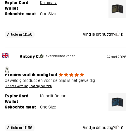
Explor Card
Kalamata
Wallet
Gekochte maat
One Size
Vind je dit nuttig?
0
Article nr 11156
Antony C.
Geverifieerde koper
24 mei 2026
A
Precies wat ik nodig had
Geweldig product en voor de prijs is het geweldig
Dit is een vertaling. Laat orgineel zien.
Explor Card
Moonlit Ocean
Wallet
Gekochte maat
One Size
Vind je dit nuttig?
0
Article nr 11156