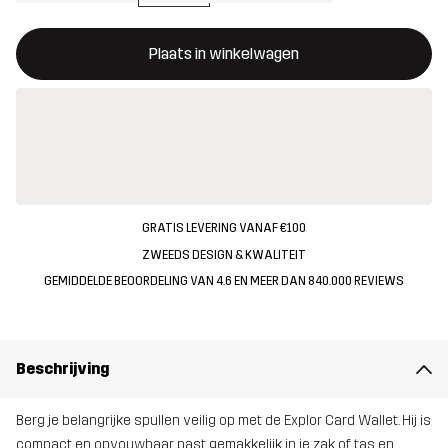
Deze knop opent een modal met de bevestiging van een nieuw i
{{size}} niet beschikbaar
Plaats in winkelwagen
GRATIS LEVERING VANAF €100
ZWEEDS DESIGN & KWALITEIT
GEMIDDELDE BEOORDELING VAN 4.6 EN MEER DAN 840.000 REVIEWS
Beschrijving
Berg je belangrijke spullen veilig op met de Explor Card Wallet. Hij is
compact en opvouwbaar, past gemakkelijk in je zak of tas en