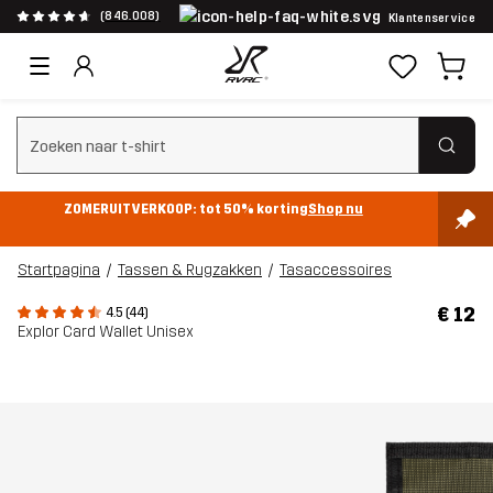
(846.008)
Klantenservice
Zoeken wissen
ZOMERUITVERKOOP: tot 50% korting
Shop nu
Startpagina
Tassen & Rugzakken
Tasaccessoires
€ 12
4.5 (44)
Explor Card Wallet Unisex