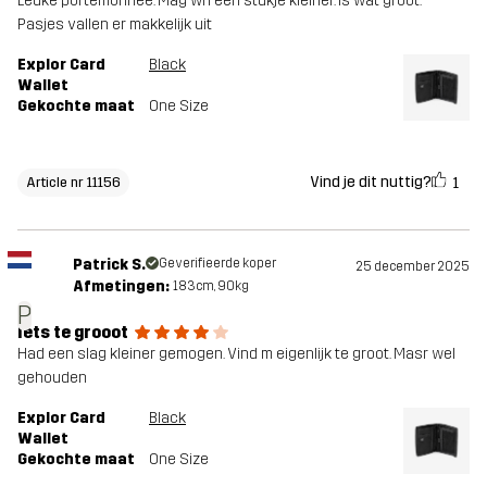
Leuke portemonnee. Mag wrl een stukje kleiner. Is wat groot.
Pasjes vallen er makkelijk uit
Explor Card
Black
Wallet
Gekochte maat
One Size
Vind je dit nuttig?
1
Article nr 11156
Patrick S.
Geverifieerde koper
25 december 2025
Afmetingen:
183cm, 90kg
P
Iets te grooot
Had een slag kleiner gemogen. Vind m eigenlijk te groot. Masr wel
gehouden
Explor Card
Black
Wallet
Gekochte maat
One Size