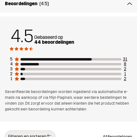
Artikelnummer
11156_2883
Beoordelingen
(4.5)
4.5
Gebaseerd op
44 beoordelingen
5
31
4
8
3
2
2
1
1
2
Geverifieerde beoordelingen worden ingediend via automatische e-
mails na aankoop of via Mijn Pagina's, waar eerdere bestellingen te
vinden zijn. Dit zorgt ervoor dat alleen klanten die het product hebben
gekocht een beoordeling kunnen achterlaten.
Filteren en sorteren
44 Beoordelingen