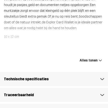
houdt je pasjes, geld en documenten netjes opgeborgen. Een
muntzakje zorgt ervoor dat kleingeld op één plek blijft en een
sleutellus biedt extra gemak. Of je nu op reis bent, boodschappen
doet of de natuur intrekt, de Explor Card Wallet is je ideale partner
om alles wat je nodig hebt bij de hand te houden.
10 x 12 cm
Materiál 1
100% Polyamide
Alles tonen
Mesh
100% Polyester
Gewicht
25g
Technische specificaties
Ontworpen
ALLROUND
WANDELEN
Traceerbaarheid
voor