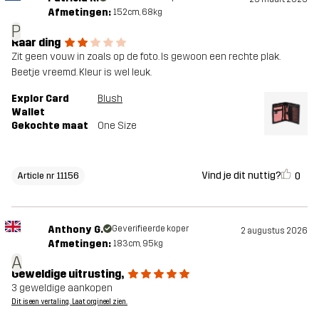
Afmetingen:
152cm, 68kg
P
Raar ding
Zit geen vouw in zoals op de foto. Is gewoon een rechte plak.
Beetje vreemd. Kleur is wel leuk.
Explor Card
Blush
Wallet
Gekochte maat
One Size
Vind je dit nuttig?
0
Article nr 11156
Anthony G.
Geverifieerde koper
2 augustus 2026
Afmetingen:
183cm, 95kg
A
Geweldige uitrusting,
3 geweldige aankopen
Dit is een vertaling. Laat orgineel zien.